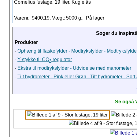
Cornelius fustage, 19 liter, Kuglelås
Varenr.: 9400.19, Vægt: 5000 g.,
På lager
Søger du inspirat
Produkter
-
Ophæng til flaskefylder - Modtryksfylder - Modtryksfyl
-
Y-stykke til CO
regulator
2
-
Ekstra til modtryksfylder - Udvidelse med manometer
-
Tilt hydrometer - Pink eller Grøn - Tilt hydrometer - Sort
Se også 