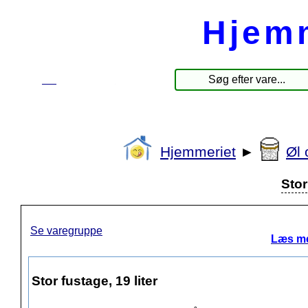
Hjem
☰
Produkter
Hjemmeriet
►
Øl 
Stor
Se varegruppe
Læs me
Stor fustage, 19 liter