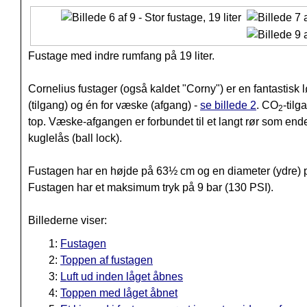
Fustage med indre rumfang på 19 liter.
Cornelius fustager (også kaldet "Corny") er en fantastisk
(tilgang) og én for væske (afgang) -
se billede 2
. CO
-tilg
2
top. Væske-afgangen er forbundet til et langt rør som end
kuglelås (ball lock).
Fustagen har en højde på 63½ cm og en diameter (ydre) 
Fustagen har et maksimum tryk på 9 bar (130 PSI).
Billederne viser:
1:
Fustagen
2:
Toppen af fustagen
3:
Luft ud inden låget åbnes
4:
Toppen med låget åbnet