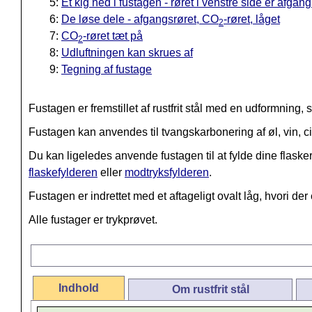
5:
Et kig ned i fustagen - røret i venstre side er afgang
6:
De løse dele - afgangsrøret, CO
-røret, låget
2
7:
CO
-røret tæt på
2
8:
Udluftningen kan skrues af
9:
Tegning af fustage
Fustagen er fremstillet af rustfrit stål med en udformning
Fustagen kan anvendes til tvangskarbonering af øl, vin, 
Du kan ligeledes anvende fustagen til at fylde dine fla
flaskefylderen
eller
modtryksfylderen
.
Fustagen er indrettet med et aftageligt ovalt låg, hvori der
Alle fustager er trykprøvet.
Indhold
Om rustfrit stål