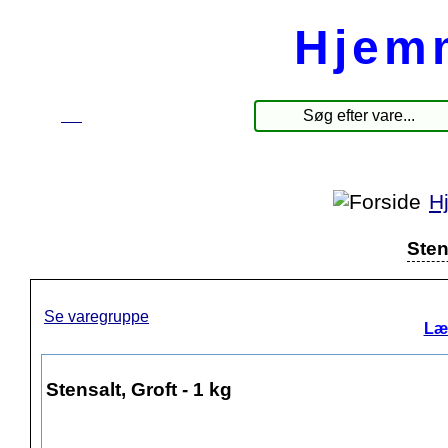
Hjem
☰
Produkter
H
Sten
Se varegruppe
Læ
Stensalt, Groft - 1 kg