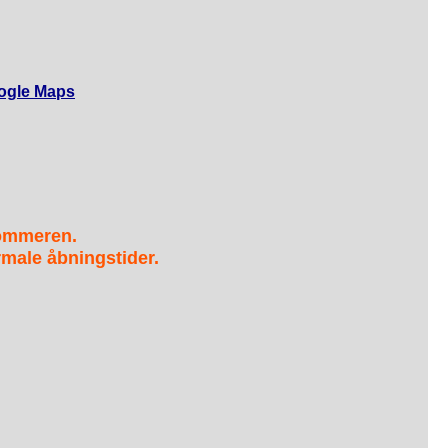
ogle Maps
sommeren.
male åbningstider.