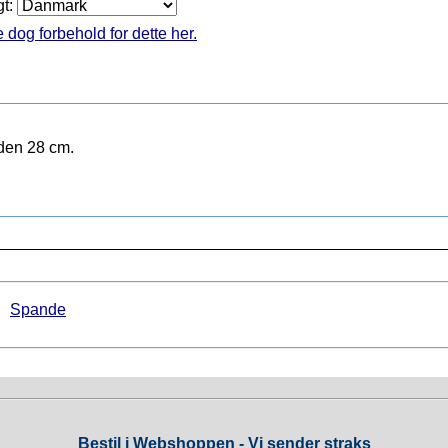
gt:
 dog forbehold for dette her.
nden 28 cm.
►
Spande
Bestil i Webshoppen - Vi sender straks