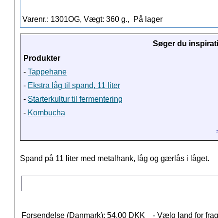
Varenr.: 1301OG, Vægt: 360 g.,
På lager
Søger du inspirat
Produkter
-
Tappehane
-
Ekstra låg til spand, 11 liter
-
Starterkultur til fermentering
-
Kombucha
Spand på 11 liter med metalhank, låg og gærlås i låget.
Forsendelse (Danmark): 54,00 DKK
- Vælg land for frag