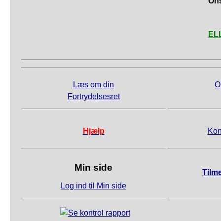
Ons
ELL
Læs om din
O
Fortrydelsesret
Hjælp
Kon
Min side
Tilm
Log ind til Min side