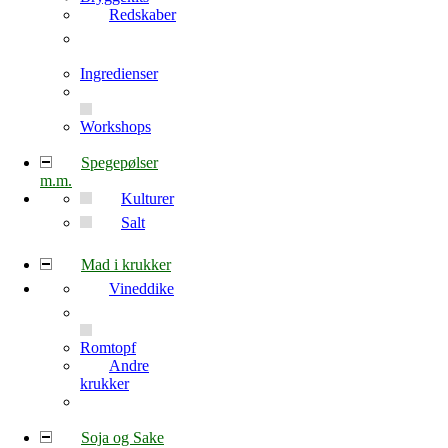
Redskaber
Ingredienser
Workshops
Spegepølser
m.m.
Kulturer
Salt
Mad i krukker
Vineddike
Romtopf
Andre
krukker
Soja og Sake