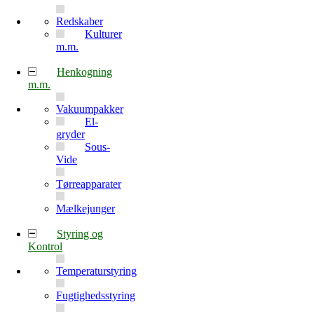
Redskaber
Kulturer
m.m.
Henkogning
m.m.
Vakuumpakker
El-
gryder
Sous-
Vide
Tørreapparater
Mælkejunger
Styring og
Kontrol
Temperaturstyring
Fugtighedsstyring