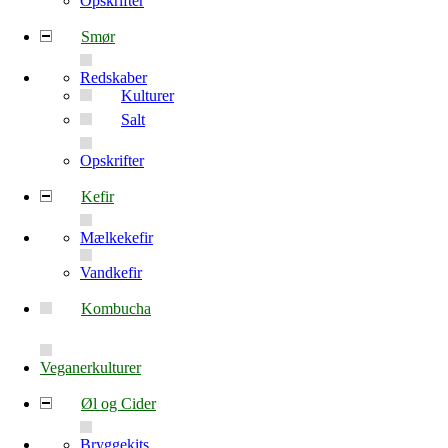
Opskrifter
Smør
Redskaber
Kulturer
Salt
Opskrifter
Kefir
Mælkekefir
Vandkefir
Kombucha
Veganerkulturer
Øl og Cider
Bryggekits