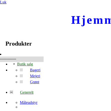
Luk
Hjemm
☰
Produkter
Produkter
-------------
Butik salg
Bageri
Mejeri
Grønt
Generelt
Måleudstyr