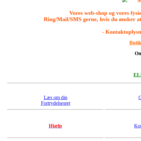
S
Vores web-shop og vores fys
Ring/Mail/SMS gerne, hvis du ønsker a
- Kontaktoplysn
Butik
On
ELL
Læs om din
O
Fortrydelsesret
Hjælp
Kon