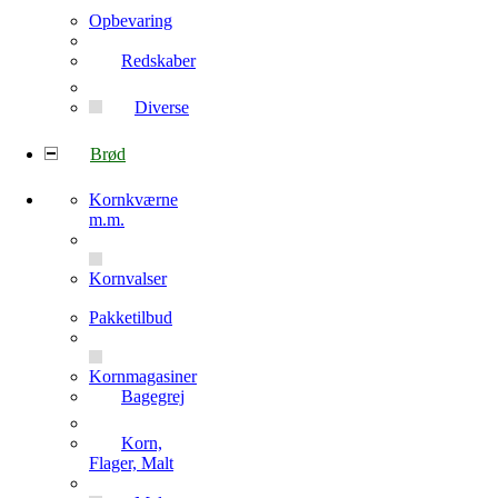
Opbevaring
Redskaber
Diverse
Brød
Kornkværne
m.m.
Kornvalser
Pakketilbud
Kornmagasiner
Bagegrej
Korn,
Flager, Malt