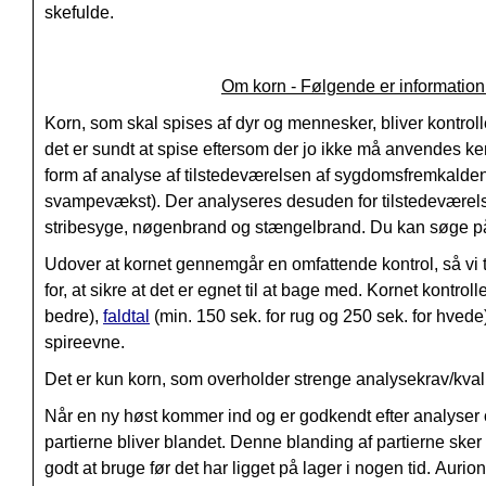
skefulde.
Om korn - Følgende er information 
Korn, som skal spises af dyr og mennesker, bliver kontroller
det er sundt at spise eftersom der jo ikke må anvendes k
form af analyse af tilstedeværelsen af sygdomsfremkaldend
svampevækst).
Der analyseres desuden for tilstedeværels
s
tribesyge, n
øgenbrand og s
tængelbrand. Du kan søge på 
Udover at kornet gennemgår en omfattende kontrol, så vi tr
for, at sikre at det er egnet til at bage med. Kornet kontroll
bedre),
faldtal
(min. 150 sek. for rug og 250 sek. for hvede)
spireevne
.
Det er kun korn, som overholder strenge analysekrav/kva
Når en ny høst kommer ind og er godkendt efter analyser og 
partierne bliver blandet. Denne blanding af partierne sker 
godt at bruge før det har ligget på lager i nogen tid. Auri