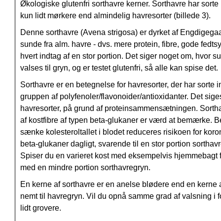
Økologiske glutenfri sorthavre kerner.
Sorthavre har sorte 
kun lidt mørkere end almindelig havresorter (billede 3).
Denne sorthavre (Avena strigosa) er dyrket af Engdigegaa
sunde fra alm. havre - dvs. mere protein, fibre, gode fedt
hvert indtag af en stor portion. Det siger noget om, hvor su
valses til gryn, og er testet glutenfri, så alle kan spise det.
Sorthavre er en betegnelse for havresorter, der har sorte i
gruppen af polyfenoler/flavonoider/
antioxidanter
. Det sige
havresorter
, på grund
af proteinsammensætningen
. Sorth
af kostfibre af typen beta-glukaner er værd at bemærke. Be
sænke kolesteroltallet i blodet reduceres risikoen for ko
beta-glukaner dagligt, svarende til en stor portion sortha
Spiser du en
varieret kost med eksempelvis
hjemmebagt
med en mindre portion sorthavregryn.
En kerne af sorthavre er en anelse blødere end en kerne 
nemt til havregryn. Vil du opnå samme grad af valsning i f
lidt grovere.