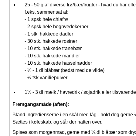
25 - 50 g af diverse frø/bær/frugter - hvad du har elle
f.eks.
sammensat af:
- 1 spsk hele chiafrø
- 2 spsk hele boghvedekerner
- 1 stk. hakkede dadler
- 30 stk. hakkede rosiner
- 10 stk. hakkede tranebær
- 10 stk. hakkede mandler
- 10 stk. hakkede hasselnødder
-
½ - 1 dl blåbær (bedst med de vilde)
- ½ tsk vaniliepulver
1½ - 3 dl mælk / havredrik / sojadrik eller tilsvarend
Fremgangsmåde (aften):
Bland ingredienserne i en skål med låg - hold dog gerne ¼
Sættes i køleskab, og står der natten over.
Spises som morgenmad, gerne med
¼
dl blåbær som drys