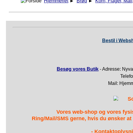
Hjemmeriet
►
Brød
►
Korn, Flager, Malt
Bestil i Webs
Besøg vores Butik
- Adresse: Nyva
Telef
Mail: Hjem
S
Vores web-shop og vores fys
Ring/Mail/SMS gerne, hvis du ønsker at
- Kontaktoplysni