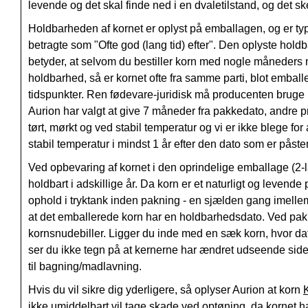
levende og det skal finde ned i en dvaletilstand, og det ske
Holdbarheden af kornet er oplyst på emballagen, og er t
betragte som "Ofte god (lang tid) efter". Den oplyste holdb
betyder, at selvom du bestiller korn med nogle måneders 
holdbarhed, så er kornet ofte fra samme parti, blot emballer
tidspunkter. Ren fødevare-juridisk må producenten bruge h
Aurion har valgt at give 7 måneder fra pakkedato, andre p
tørt, mørkt og ved stabil temperatur og vi er ikke blege for
stabil temperatur i mindst 1 år efter den dato som er påste
Ved opbevaring af kornet i den oprindelige emballage (2-lag
holdbart i adskillige år. Da korn er et naturligt og levende
ophold i tryktank inden pakning - en sjælden gang imellem
at det emballerede korn har en holdbarhedsdato. Ved pakni
kornsnudebiller. Ligger du inde med en sæk korn, hvor da
ser du ikke tegn på at kernerne har ændret udseende siden 
til bagning/madlavning.
Hvis du vil sikre dig yderligere, så oplyser Aurion at korn
ikke umiddelbart vil tage skade ved optøning, da kornet h