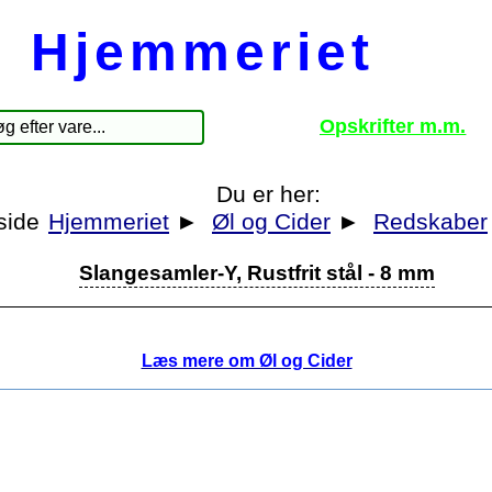
Hjemmeriet
Opskrifter m.m.
Du er her:
Hjemmeriet
►
Øl og Cider
►
Redskaber
Slangesamler-Y, Rustfrit stål - 8 mm
Læs mere om Øl og Cider