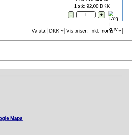
1 stk: 92,00 DKK
Valuta:
Vis priser:
ogle Maps