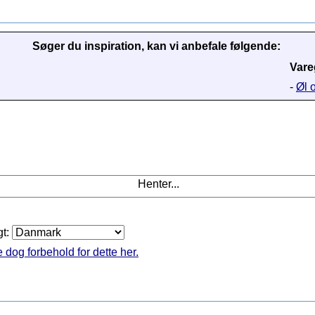
Søger du inspiration, kan vi anbefale følgende:
Vare
-
Øl o
Henter...
gt:
 dog forbehold for dette her.