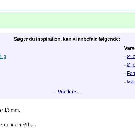
Søger du inspiration, kan vi anbefale følgende:
Vare
5 g
-
Øl 
-
Øl o
-
Fer
-
Mad 
... Vis flere ...
er 13 mm.
k er under ½ bar.