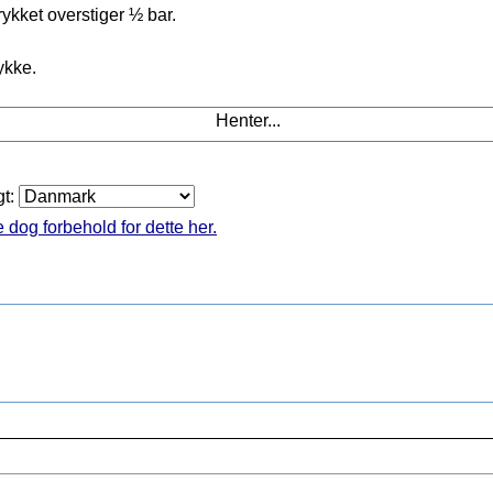
rykket overstiger ½ bar.
ykke.
Henter...
gt:
 dog forbehold for dette her.