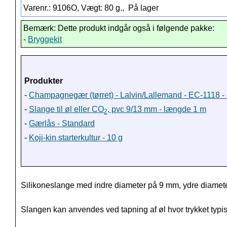
Varenr.: 9106O, Vægt: 80 g.,
På lager
Bemærk: Dette produkt indgår også i følgende pakke:
-
Bryggekit
Produkter
-
Champagnegær (tørret) - Lalvin/Lallemand - EC-1118 - 
-
Slange til øl eller CO
, pvc 9/13 mm - længde 1 m
2
-
Gærlås - Standard
-
Koji-kin starterkultur - 10 g
Silikoneslange med indre diameter på 9 mm, ydre diamet
Slangen kan anvendes ved tapning af øl hvor trykket typis