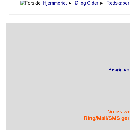
Hjemmeriet
►
Øl og Cider
►
Redskaber
Besøg vor
Vores we
Ring/Mail/SMS ger