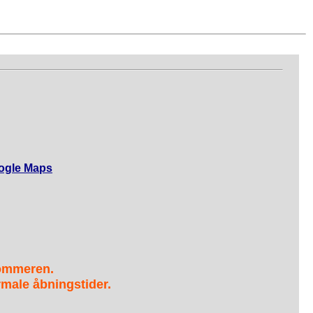
ogle Maps
sommeren.
male åbningstider.