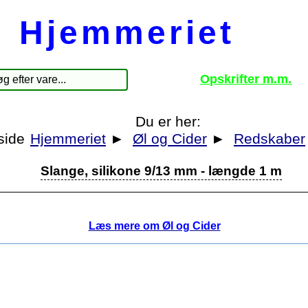
Hjemmeriet
Opskrifter m.m.
Du er her:
Hjemmeriet
►
Øl og Cider
►
Redskaber
Slange, silikone 9/13 mm - længde 1 m
Læs mere om Øl og Cider