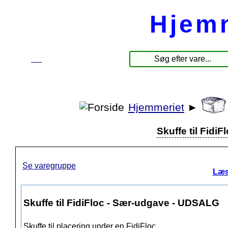
Hjem
☰
Produkter
Hjemmeriet
►
Skuffe til Fid
Se varegruppe
Læs
Skuffe til FidiFloc - Sær-udgave - UDSALG
Skuffe til placering under en FidiFloc