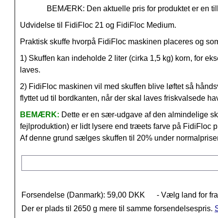
BEMÆRK: Den aktuelle pris for produktet er en til
Udvidelse til FidiFloc 21 og FidiFloc Medium.
Praktisk skuffe hvorpå FidiFloc maskinen placeres og som 
1) Skuffen kan indeholde 2 liter (cirka 1,5 kg) korn, for
laves.
2) FidiFloc maskinen vil med skuffen blive løftet så hånds
flyttet ud til bordkanten, når der skal laves friskvalsede ha
BEMÆRK:
Dette er en sær-udgave af den almindelige skuf
fejlproduktion) er lidt lysere end træets farve på FidiFloc 
Af denne grund sælges skuffen til 20% under normalprise
Forsendelse (Danmark): 59,00 DKK
- Vælg land for fr
Der er plads til 2650 g mere til samme forsendelsespris.
S