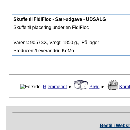
Skuffe til FidiFloc - Sær-udgave - UDSALG
Skuffe til placering under en FidiFloc
Varenr.: 9057SX, Vægt: 1850 g.,
På lager
Producent/Leverandør: KoMo
Hjemmeriet
►
Brød
►
Korn
Bestil i Webs