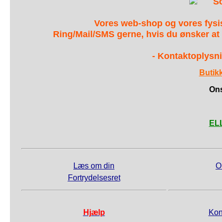
S
Vores web-shop og vores fys
Ring/Mail/SMS gerne, hvis du ønsker at
- Kontaktoplysni
Butik
Ons
ELL
Læs om din
O
Fortrydelsesret
Hjælp
Kon