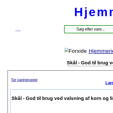
Hjem
☰
Produkter
Hjemmeri
Skål - God til brug 
Se varegruppe
Læs
Skål - God til brug ved valsning af korn og 