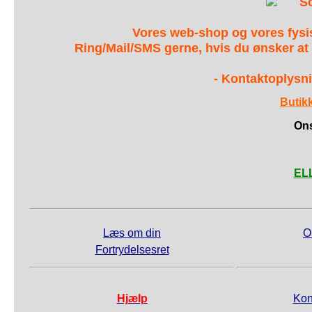
S
Vores web-shop og vores fys
Ring/Mail/SMS gerne, hvis du ønsker at
- Kontaktoplysni
Butik
Ons
ELL
Læs om din
O
Fortrydelsesret
Hjælp
Kon