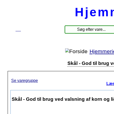
Hjem
☰
Produkter
Hjemmeri
Skål - God til brug 
Se varegruppe
Læs
Skål - God til brug ved valsning af korn og 