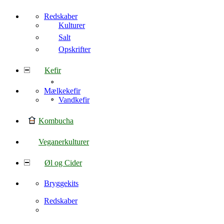
Redskaber
Kulturer
Salt
Opskrifter
Kefir
Mælkekefir
Vandkefir
Kombucha
Veganerkulturer
Øl og Cider
Bryggekits
Redskaber