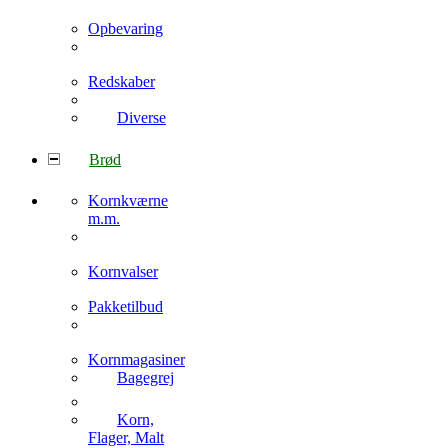
Opbevaring
Redskaber
Diverse
Brød
Kornkværne
m.m.
Kornvalser
Pakketilbud
Kornmagasiner
Bagegrej
Korn,
Flager, Malt