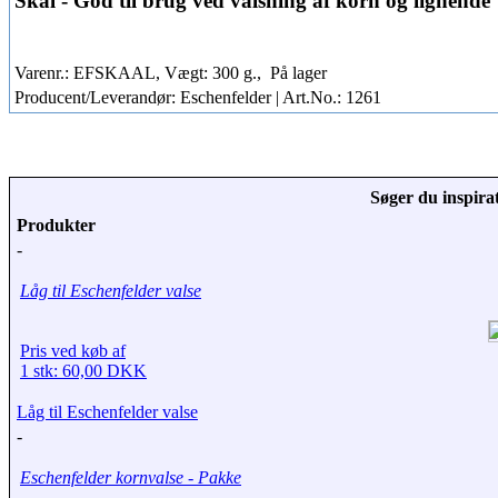
Skål - God til brug ved valsning af korn og lignende
Varenr.: EFSKAAL, Vægt: 300 g.,
På lager
Producent/Leverandør: Eschenfelder | Art.No.: 1261
Søger du inspirat
Produkter
-
Låg til Eschenfelder valse
Pris ved køb af
1 stk: 60,00 DKK
Låg til Eschenfelder valse
-
Eschenfelder kornvalse - Pakke