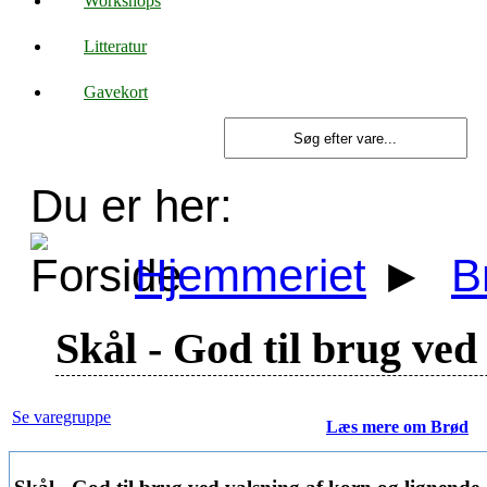
Workshops
Litteratur
Gavekort
Du er her:
Hjemmeriet
►
B
Skål - God til brug ved
Se varegruppe
Læs mere om Brød