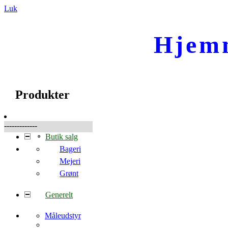
Luk
Hjem
☰
Produkter
Produkter
-------------
Butik salg
Bageri
Mejeri
Grønt
Generelt
Måleudstyr