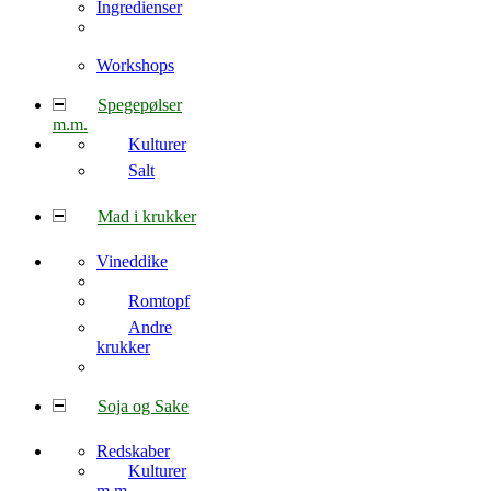
Ingredienser
Workshops
Spegepølser
m.m.
Kulturer
Salt
Mad i krukker
Vineddike
Romtopf
Andre
krukker
Soja og Sake
Redskaber
Kulturer
m.m.