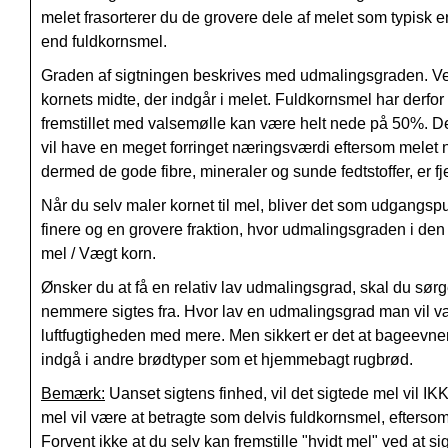
melet frasorterer du de grovere dele af melet som typisk 
end fuldkornsmel.
Graden af sigtningen beskrives med udmalingsgraden. Ved
kornets midte, der indgår i melet. Fuldkornsmel har der
fremstillet med valsemølle kan være helt nede på 50%. D
vil have en meget forringet næringsværdi eftersom melet
dermed de gode fibre, mineraler og sunde fedtstoffer, er fj
Når du selv maler kornet til mel, bliver det som udgang
finere og en grovere fraktion, hvor udmalingsgraden i den
mel / Vægt korn.
Ønsker du at få en relativ lav udmalingsgrad, skal du sørge
nemmere sigtes fra. Hvor lav en udmalingsgrad man vil vær
luftfugtigheden med mere. Men sikkert er det at bageevnen
indgå i andre brødtyper som et hjemmebagt rugbrød.
Bemærk:
Uanset sigtens finhed, vil det sigtede mel vil I
mel vil være at betragte som delvis fuldkornsmel, eftersom 
Forvent ikke at du selv kan fremstille "hvidt mel" ved at si