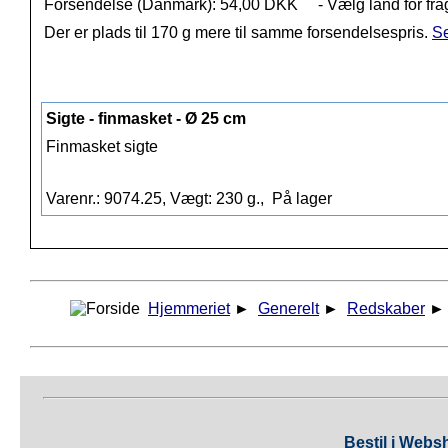
Forsendelse (Danmark): 54,00 DKK
- Vælg land for fra
Der er plads til 170 g mere til samme forsendelsespris.
Se
Sigte - finmasket - Ø 25 cm
Finmasket sigte
Varenr.: 9074.25, Vægt: 230 g.,
På lager
Hjemmeriet
►
Generelt
►
Redskaber
Bestil i Webs