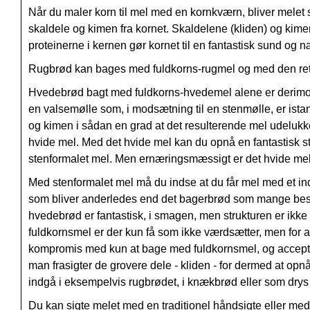
Når du maler korn til mel med en kornkværn, bliver mele
skaldele og kimen fra kornet. Skaldelene (kliden) og kim
proteinerne i kernen gør kornet til en fantastisk sund og 
Rugbrød kan bages med fuldkorns-rugmel og med den rette o
Hvedebrød bagt med fuldkorns-hvedemel alene er derimod li
en valsemølle som, i modsætning til en stenmølle, er istan
og kimen i sådan en grad at det resulterende mel udelukke
hvide mel. Med det hvide mel kan du opnå en fantastisk s
stenformalet mel. Men ernæringsmæssigt er det hvide mel
Med stenformalet mel må du indse at du får mel med et ind
som bliver anderledes end det bagerbrød som mange beskat
hvedebrød er fantastisk, i smagen, men strukturen er i
fuldkornsmel er der kun få som ikke værdsætter, men for at
kompromis med kun at bage med fuldkornsmel, og acceptere 
man frasigter de grovere dele - kliden - for dermed at opnå
indgå i eksempelvis rugbrødet, i knækbrød eller som dry
Du kan sigte melet med en traditionel håndsigte eller me