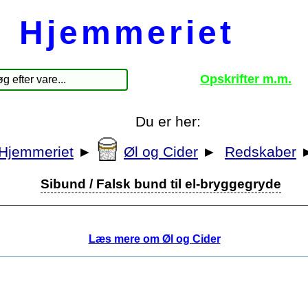
Hjemmeriet
Opskrifter m.m.
Du er her:
Hjemmeriet
►
Øl og Cider
►
Redskaber
Sibund / Falsk bund til el-bryggegryde
Læs mere om Øl og Cider