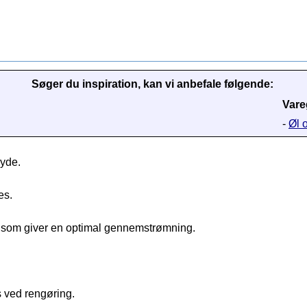
Søger du inspiration, kan vi anbefale følgende:
Vare
-
Øl 
ryde.
es.
er som giver en optimal gennemstrømning.
s ved rengøring.