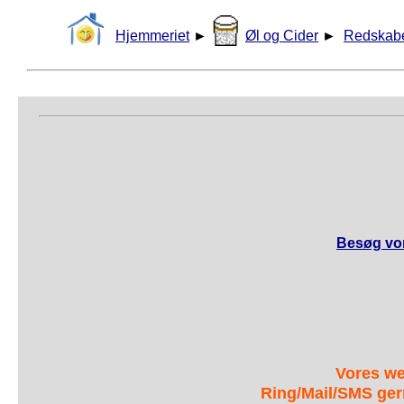
Hjemmeriet
►
Øl og Cider
►
Redskab
Besøg vor
Vores we
Ring/Mail/SMS ger