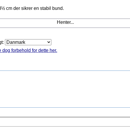
3½ cm der sikrer en stabil bund.
Henter...
gt:
 dog forbehold for dette her.