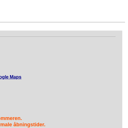
ogle Maps
sommeren.
male åbningstider.