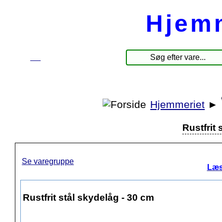
Hjem
☰
Produkter
Hjemmeriet
►
Rustfrit 
Se varegruppe
Læs
Rustfrit stål skydelåg - 30 cm