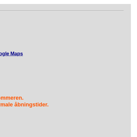
ogle Maps
sommeren.
male åbningstider.