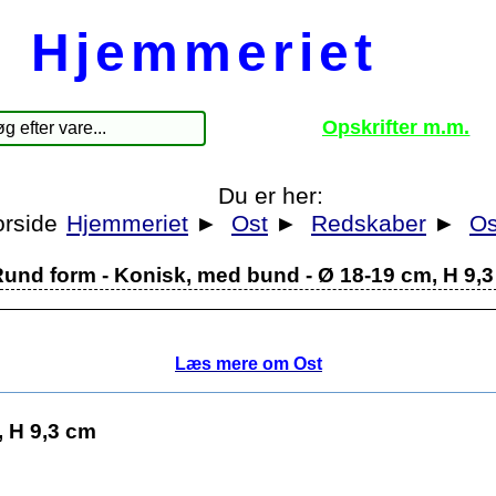
Hjemmeriet
Opskrifter m.m.
Du er her:
Hjemmeriet
►
Ost
►
Redskaber
►
Os
und form - Konisk, med bund - Ø 18-19 cm, H 9,
Læs mere om Ost
, H 9,3 cm