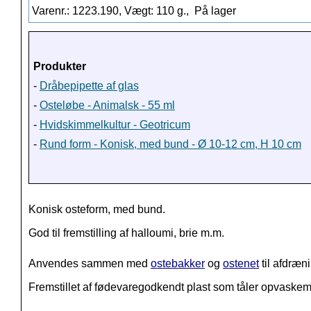
Varenr.: 1223.190, Vægt: 110 g.,
På lager
Produkter
-
Dråbepipette af glas
-
Osteløbe - Animalsk - 55 ml
-
Hvidskimmelkultur - Geotricum
-
Rund form - Konisk, med bund - Ø 10-12 cm, H 10 cm
Konisk osteform, med bund.
God til fremstilling af halloumi, brie m.m.
Anvendes sammen med
ostebakker
og
ostenet
til afdræn
Fremstillet af fødevaregodkendt plast som tåler opvaske