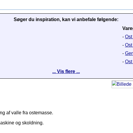
Søger du inspiration, kan vi anbefale følgende:
Vare
-
Ost
-
Ost
-
Gen
-
Ost 
... Vis flere ...
ing af valle fra ostemasse.
maskine og skoldning.