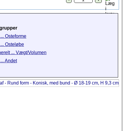
grupper
 ... Osteforme
 ... Osteløbe
erelt ... Vægt/Volumen
... Andet