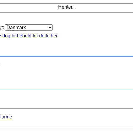
Henter...
gt:
 dog forbehold for dette her.
m
eforme