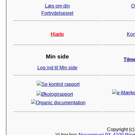
Læs om din
O
Fortrydelsesret
Hjælp
Kon
Min side
Tilm
Log ind til Min side
Copyright (c
Vi bor her:
Nyvangsvej 93, 4100 Ring