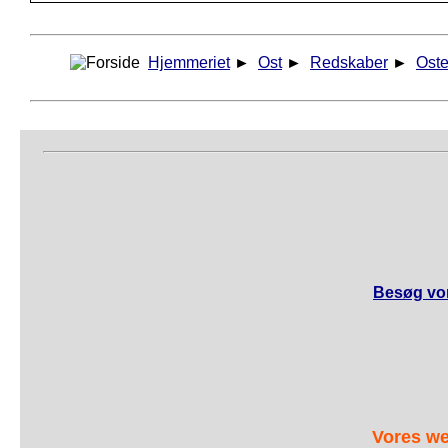
Hjemmeriet
►
Ost
►
Redskaber
►
Ost
Besøg vor
Vores we