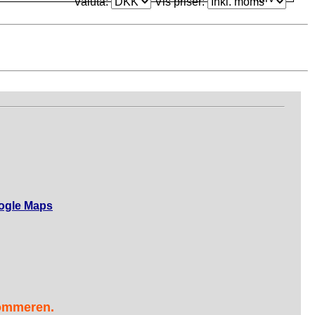
Valuta:
Vis priser:
ogle Maps
sommeren.