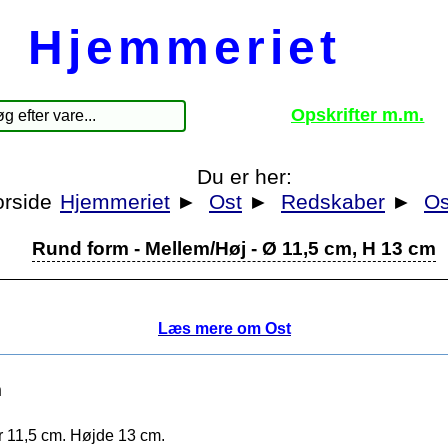
Hjemmeriet
Opskrifter m.m.
Du er her:
Hjemmeriet
►
Ost
►
Redskaber
►
Os
Rund form - Mellem/Høj - Ø 11,5 cm, H 13 cm
Læs mere om Ost
m
r 11,5 cm. Højde 13 cm.