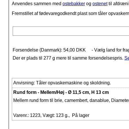
Anvendes sammen med
ostebakker
og
ostenet
til afdræn
Fremstillet af fødevaregodkendt plast som tåler opvaske
Forsendelse (Danmark): 54,00 DKK
- Vælg land for fra
Der er plads til 277 g mere til samme forsendelsespris.
Se
Anvisning: Tåler opvaskemaskine og skoldning.
Rund form - Mellem/Høj - Ø 11,5 cm, H 13 cm
Mellem rund form til brie, camembert, danablue, Diamete
Varenr.: 1223, Vægt: 123 g.,
På lager