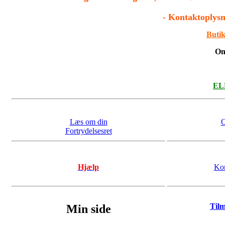
- Kontaktoplysn
Butik
On
ELL
Læs om din
O
Fortrydelsesret
Hjælp
Kon
Til
Min side