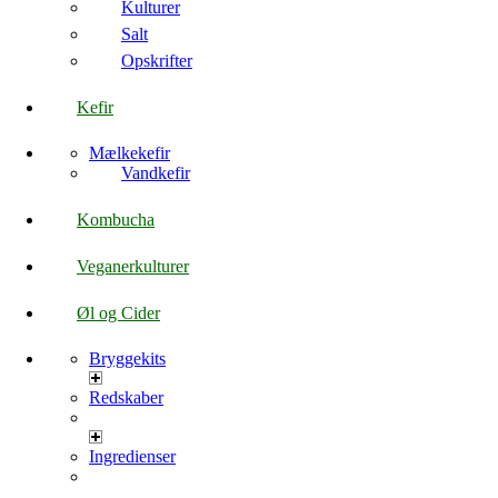
Kulturer
Salt
Opskrifter
Kefir
Mælkekefir
Vandkefir
Kombucha
Veganerkulturer
Øl og Cider
Bryggekits
Redskaber
Ingredienser