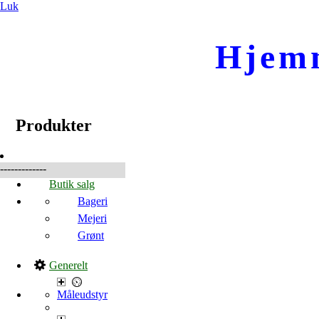
Luk
Hjem
☰
Produkter
Produkter
-------------
Butik salg
Bageri
Mejeri
Grønt
Generelt
Måleudstyr