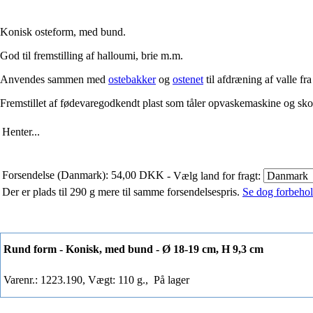
Konisk osteform, med bund.
God til fremstilling af halloumi, brie m.m.
Anvendes sammen med
ostebakker
og
ostenet
til afdræning af valle fr
Fremstillet af fødevaregodkendt plast som tåler opvaskemaskine og sko
Henter...
Forsendelse (Danmark): 54,00 DKK
- Vælg land for fragt:
Der er plads til 290 g mere til samme forsendelsespris.
Se dog forbehold
Rund form - Konisk, med bund - Ø 18-19 cm, H 9,3 cm
Varenr.: 1223.190, Vægt: 110 g.,
På lager