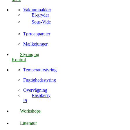
Vakuumpakker
El-gryder
Sous-Vide
Tørreapparater
Mælkejunger
Styring og
Kontrol
Temperaturstyring
Fugtighedsstyring
Overvågning
Raspberry
Pi
Workshops
Litteratur