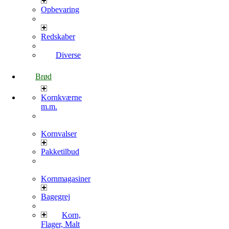
Opbevaring
Redskaber
Diverse
Brød
Kornkværne
m.m.
Kornvalser
Pakketilbud
Kornmagasiner
Bagegrej
Korn,
Flager, Malt