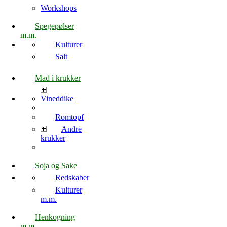
Workshops
Spegepølser
m.m.
Kulturer
Salt
Mad i krukker
Vineddike
Romtopf
Andre
krukker
Soja og Sake
Redskaber
Kulturer
m.m.
Henkogning
m.m.