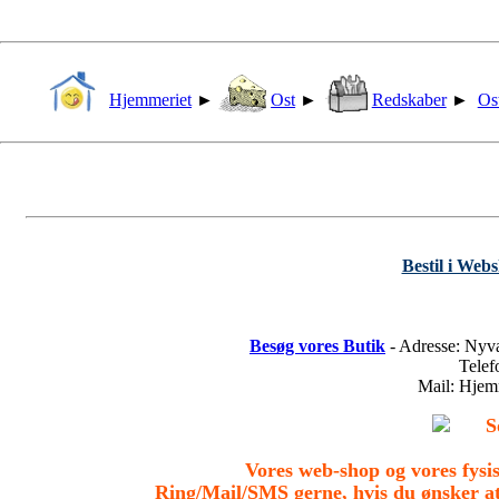
Hjemmeriet
►
Ost
►
Redskaber
►
Os
Bestil i Web
Besøg vores Butik
- Adresse: Nyv
Tele
Mail: Hje
S
Vores web-shop og vores fys
Ring/Mail/SMS gerne, hvis du ønsker a