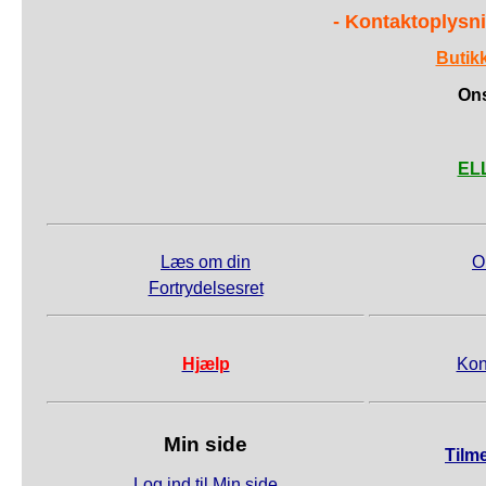
- Kontaktoplysni
Butik
Ons
ELL
Læs om din
O
Fortrydelsesret
Hjælp
Kon
Min side
Tilm
Log ind til Min side