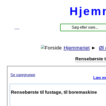
Hjem
☰
Produkter
Hjemmeriet
►
Øl 
Rensebørste ti
Se varegruppe
Læs me
Rensebørste til fustage, til boremaskine