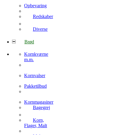
Opbevaring
Redskaber
Diverse
Brød
Kornkværne
m.m.
Kornvalser
Pakketilbud
Kornmagasiner
Bagegrej
Korn,
Flager, Malt