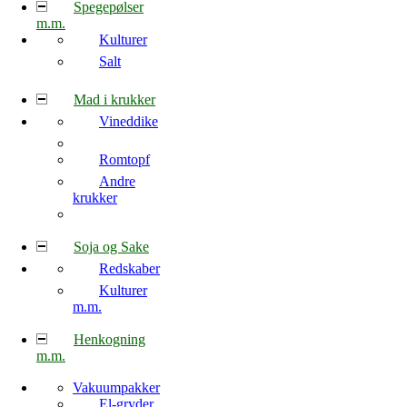
Spegepølser
m.m.
Kulturer
Salt
Mad i krukker
Vineddike
Romtopf
Andre
krukker
Soja og Sake
Redskaber
Kulturer
m.m.
Henkogning
m.m.
Vakuumpakker
El-gryder