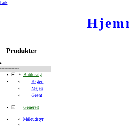
Luk
Hjem
☰
Produkter
Produkter
-------------
Butik salg
Bageri
Mejeri
Grønt
Generelt
Måleudstyr