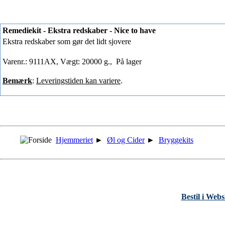
Remediekit - Ekstra redskaber - Nice to have
Ekstra redskaber som gør det lidt sjovere
Varenr.: 9111AX, Vægt: 20000 g.,
På lager
Bemærk
:
Leveringstiden kan variere
.
Hjemmeriet
►
Øl og Cider
►
Bryggekits
Bestil i Web