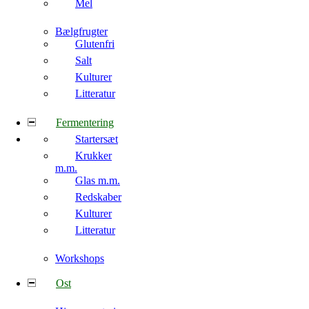
Mel
Bælgfrugter
Glutenfri
Salt
Kulturer
Litteratur
Fermentering
Startersæt
Krukker
m.m.
Glas m.m.
Redskaber
Kulturer
Litteratur
Workshops
Ost