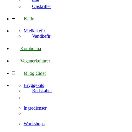
Opskrifter
Kefir
Mælkekefir
Vandkefir
Kombucha
Veganerkulturer
Øl og Cider
Bryggekits
Redskaber
Ingredienser
Workshops