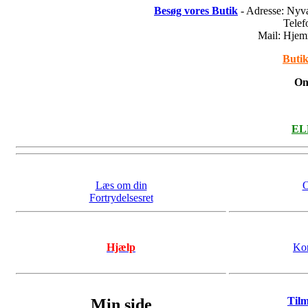
Besøg vores Butik
- Adresse: Nyv
Tele
Mail: Hje
Butik
On
ELL
Læs om din
O
Fortrydelsesret
Hjælp
Kon
Til
Min side