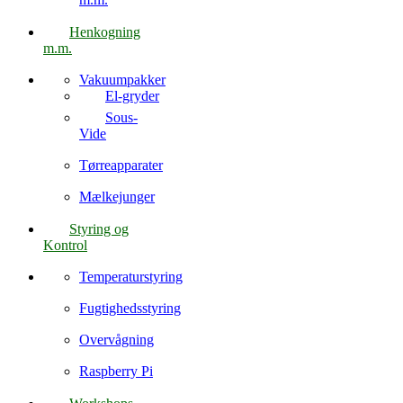
Henkogning
m.m.
Vakuumpakker
El-gryder
Sous-
Vide
Tørreapparater
Mælkejunger
Styring og
Kontrol
Temperaturstyring
Fugtighedsstyring
Overvågning
Raspberry Pi