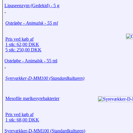
Lipaseenzym (Gedekid) - 5 g
-
Osteløbe - Animalsk - 55 ml
Pris ved køb af
1 stk: 62,00 DKK
5 stk: 250,00 DKK
Osteløbe - Animalsk - 55 ml
-
Syrevækker-D-MM100 (Standardkulturen)
Mesofile mælkesyrebakterier
Pris ved køb af
1 stk: 68,00 DKK
Syrevækker-D-MM100 (Standardkulturen)