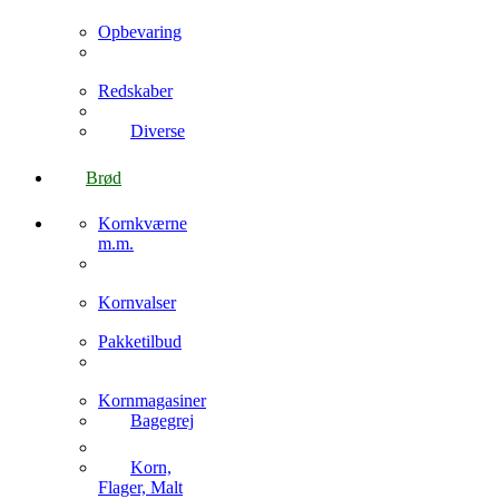
Opbevaring
Redskaber
Diverse
Brød
Kornkværne
m.m.
Kornvalser
Pakketilbud
Kornmagasiner
Bagegrej
Korn,
Flager, Malt