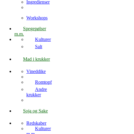
Ingredienser
Workshops
Spegepølser
m.m.
Kulturer
Salt
Mad i krukker
Vineddike
Romtopf
Andre
krukker
Soja og Sake
Redskaber
Kulturer
m.m.