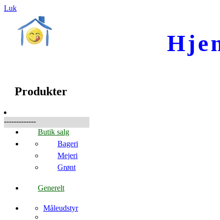
Luk
Hje
☰
Produkter
Produkter
-------------
Butik salg
Bageri
Mejeri
Grønt
Generelt
Måleudstyr