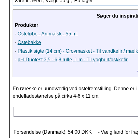
Varenr.: 9491, Vægt: 55 g.,
På lager
Søger du inspirat
Produkter
-
Osteløbe - Animalsk - 55 ml
-
Ostebakke
-
Plastik sigte (14 cm) - Grovmasket - Til vandkefir / mæl
-
pH-Duotest 3,5 - 6,8 rulle, 1 m - Til yoghurt/ost/kefir
En røreske er uundværlig ved ostefremstilling. Denne er 
endefladestørrelse på cirka 4-6 x 11 cm.
Forsendelse (Danmark): 54,00 DKK
- Vælg land for fra