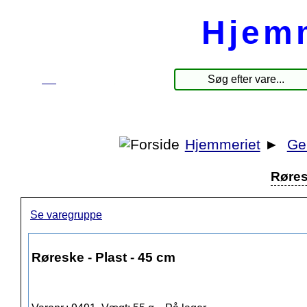
Hjem
☰
Produkter
Hjemmeriet
►
Ge
Røres
Se varegruppe
Røreske - Plast - 45 cm