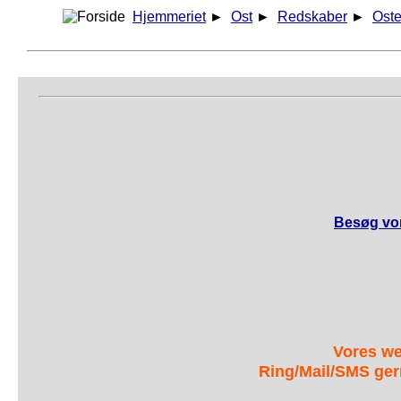
Hjemmeriet
►
Ost
►
Redskaber
►
Ost
Besøg vor
Vores we
Ring/Mail/SMS ger