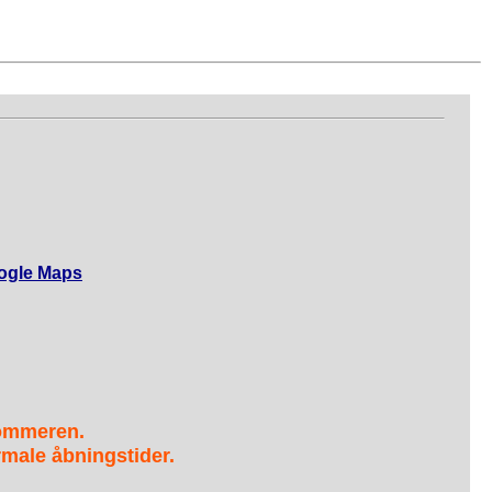
ogle Maps
sommeren.
male åbningstider.