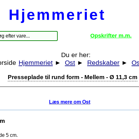
Hjemmeriet
Opskrifter m.m.
Du er her:
Hjemmeriet
►
Ost
►
Redskaber
►
Os
Presseplade til rund form - Mellem - Ø 11,3 cm
Læs mere om Ost
cm
de 5 cm.