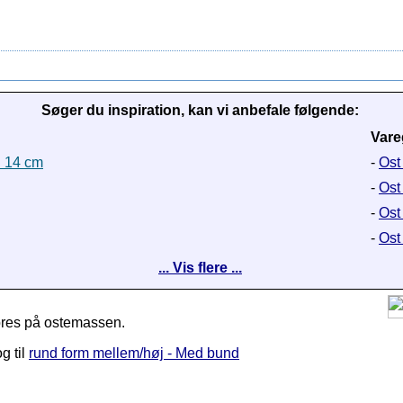
Søger du inspiration, kan vi anbefale følgende:
Vare
H 14 cm
-
Ost
-
Ost
-
Ost 
-
Ost
... Vis flere ...
 pres på ostemassen.
g til
rund form mellem/høj - Med bund