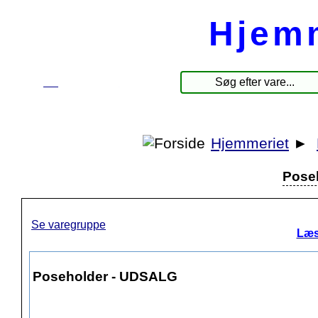
Hjem
☰
Produkter
Hjemmeriet
►
Pose
Se varegruppe
Læs
Poseholder - UDSALG