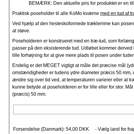
BEMÆRK: Den aktuelle pris for produktet er en til
Praktisk poseholder til alle KoMo kværne
med en tud af t
Ved hjælp af den hesteskoformede træklemme kan posen ho
at støve.
Poseholderen er konstrueret med en træ-tud, som forlæng
passer på den eksisterende tud. Udløbet kommer derved 
lille forhøjning for at give mere plads til posen under tude
Endelig er det MEGET vigtigt at måle det præcise mål (y
omstændigheder er tudens ydre diameter præcis 50 mm, og
ændre sig over tid ved, at temperaturen varierer eller at t
kunne betyde at poseholderen er for lille eller for stor. Må
(præcis) 50 mm.
Forsendelse (Danmark): 54,00 DKK
- Vælg land for fra