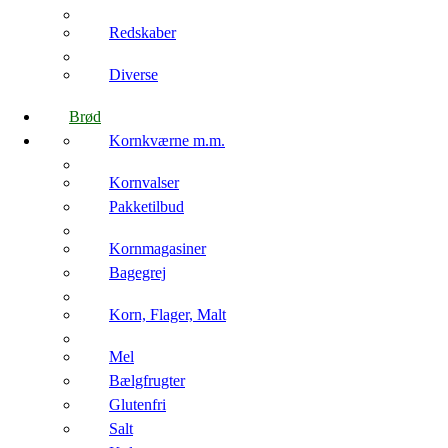
Redskaber
Diverse
Brød
Kornkværne m.m.
Kornvalser
Pakketilbud
Kornmagasiner
Bagegrej
Korn, Flager, Malt
Mel
Bælgfrugter
Glutenfri
Salt