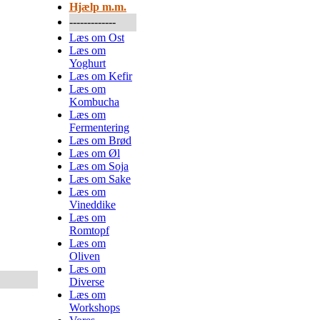
Hjælp m.m.
-------------
Læs om Ost
Læs om
Yoghurt
Læs om Kefir
Læs om
Kombucha
Læs om
Fermentering
Læs om Brød
Læs om Øl
Læs om Soja
Læs om Sake
Læs om
Vineddike
Læs om
Romtopf
Læs om
Oliven
Læs om
Diverse
Læs om
Workshops