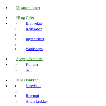
Veganerkulturer
Øl og Cider
Bryggekits
Redskaber
Ingredienser
Workshops
Spegepølser m.m.
Kulturer
Salt
Mad i krukker
Vineddike
Romtopf
Andre krukker