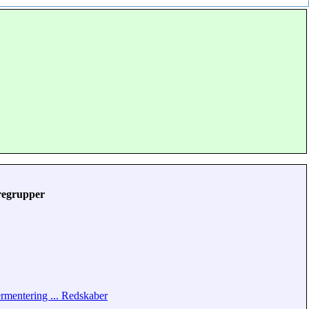
regrupper
rmentering ... Redskaber