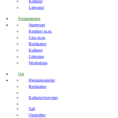
Kulturer
Litteratur
Fermentering
Startersæt
Krukker m.m.
Glas m.m.
Redskaber
Kulturer
Litteratur
Workshops
Ost
Hjemmeosterier
Redskaber
Kulturer/enzymer
Salt
Opskrifter