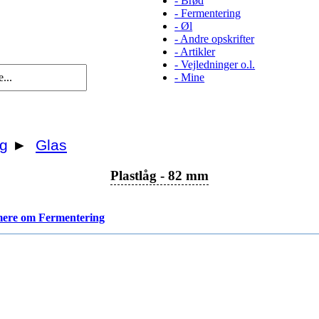
-
Brød
-
Fermentering
-
Øl
-
Andre opskrifter
-
Artikler
-
Vejledninger o.l.
-
Mine
g
►
Glas
Plastlåg - 82 mm
ere om Fermentering