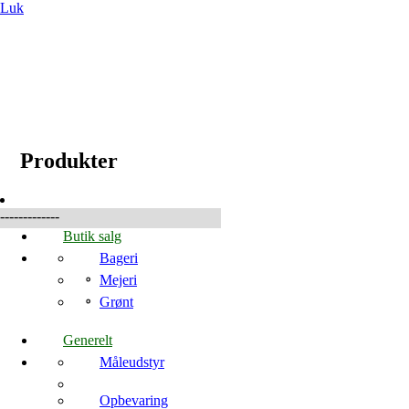
Luk
☰
Produkter
Produkter
-------------
Butik salg
Bageri
Mejeri
Grønt
Generelt
Måleudstyr
Opbevaring