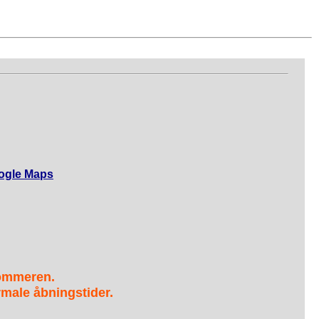
ogle Maps
sommeren.
male åbningstider.