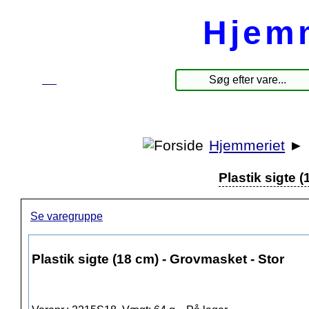
Hjem
☰
Produkter
Hjemmeriet
►
Plastik sigte 
Se varegruppe
Plastik sigte (18 cm) - Grovmasket - Stor