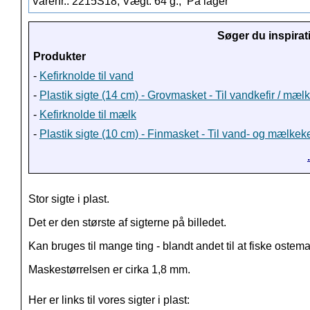
Varenr.: 2215S18, Vægt: 64 g.,
På lager
Søger du inspirat
Produkter
-
Kefirknolde til vand
-
Plastik sigte (14 cm) - Grovmasket - Til vandkefir / mæl
-
Kefirknolde til mælk
-
Plastik sigte (10 cm) - Finmasket - Til vand- og mælkeke
Stor sigte i plast.
Det er den største af sigterne på billedet.
Kan bruges til mange ting - blandt andet til at fiske ostema
Maskestørrelsen er cirka 1,8 mm.
Her er links til vores sigter i plast: