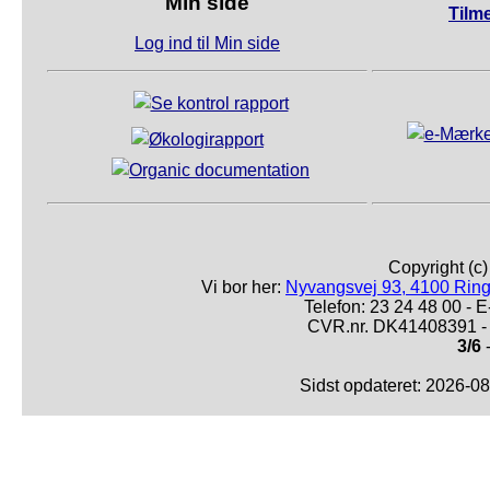
Min side
Tilm
Log ind til Min side
Copyright (c
Vi bor her:
Nyvangsvej 93, 4100 Ring
Telefon: 23 24 48 00 -
CVR.nr. DK41408391 - 
3/6
-
Sidst opdateret: 2026-0