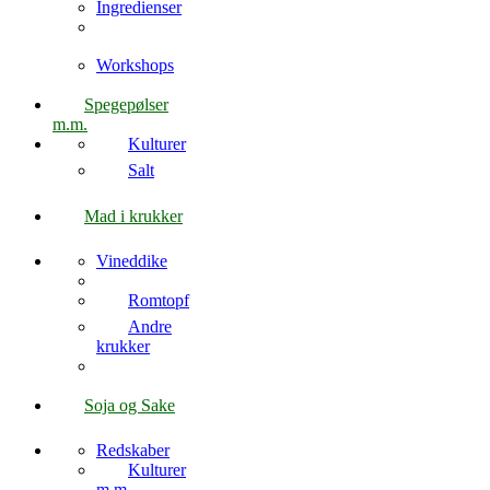
Ingredienser
Workshops
Spegepølser
m.m.
Kulturer
Salt
Mad i krukker
Vineddike
Romtopf
Andre
krukker
Soja og Sake
Redskaber
Kulturer
m.m.