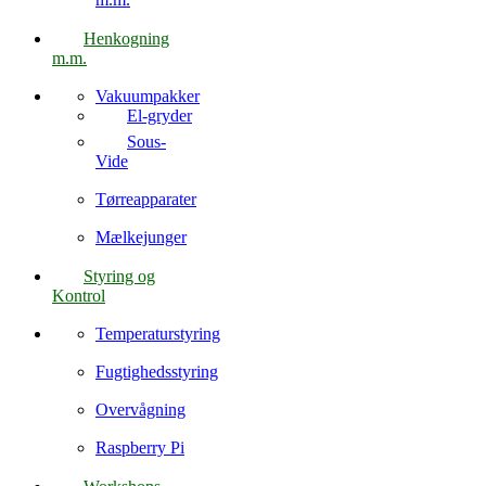
Henkogning
m.m.
Vakuumpakker
El-gryder
Sous-
Vide
Tørreapparater
Mælkejunger
Styring og
Kontrol
Temperaturstyring
Fugtighedsstyring
Overvågning
Raspberry Pi