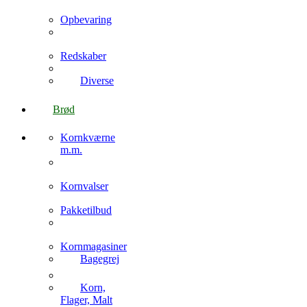
Opbevaring
Redskaber
Diverse
Brød
Kornkværne
m.m.
Kornvalser
Pakketilbud
Kornmagasiner
Bagegrej
Korn,
Flager, Malt