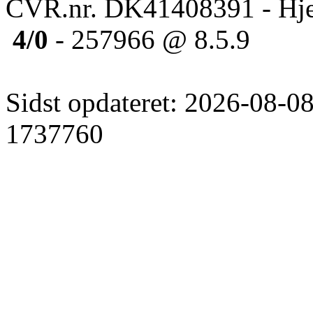
CVR.nr. DK41408391 - Hje
4/0
- 257966 @ 8.5.9
Sidst opdateret: 2026-08-08
1737760