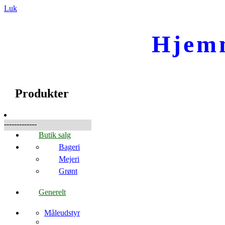
Luk
Hjem
☰
Produkter
Produkter
-------------
Butik salg
Bageri
Mejeri
Grønt
Generelt
Måleudstyr