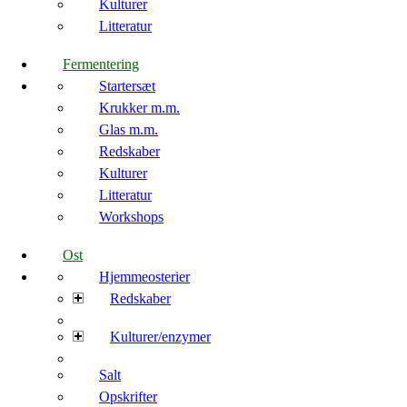
Kulturer
Litteratur
Fermentering
Startersæt
Krukker m.m.
Glas m.m.
Redskaber
Kulturer
Litteratur
Workshops
Ost
Hjemmeosterier
Redskaber
Kulturer/enzymer
Salt
Opskrifter