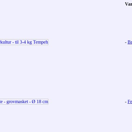
Va
-
Br
-
Fe