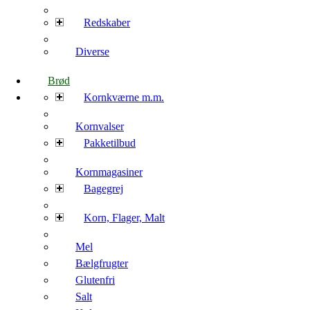
Redskaber
Diverse
Brød
Kornkværne m.m.
Kornvalser
Pakketilbud
Kornmagasiner
Bagegrej
Korn, Flager, Malt
Mel
Bælgfrugter
Glutenfri
Salt