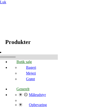
Luk
☰
Produkter
Produkter
-------------
Butik salg
Bageri
Mejeri
Grønt
Generelt
Måleudstyr
Opbevaring