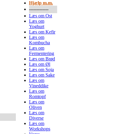
Hjælp m.m.
-------------
Læs om Ost
Læs om
Yoghurt
Læs om Kefir
Læs om
Kombucha
Læs om
Fermentering
Læs om Brød
Læs om Øl
Læs om Soja
Læs om Sake
Læs om
Vineddike
Læs om
Romtopf
Læs om
Oliven
Læs om
Diverse
Læs om
Workshops