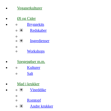
Veganerkulturer
Øl og Cider
Bryggekits
Redskaber
Ingredienser
Workshops
Spegepølser m.m.
Kulturer
Salt
Mad i krukker
Vineddike
Romtopf
Andre krukker