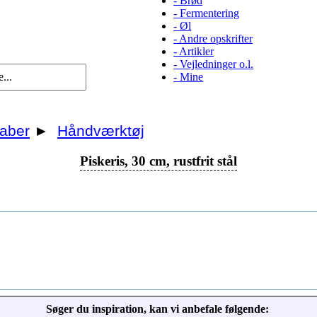
-
Brød
-
Fermentering
-
Øl
-
Andre opskrifter
-
Artikler
-
Vejledninger o.l.
-
Mine
aber
►
Håndværktøj
Piskeris, 30 cm, rustfrit stål
Søger du inspiration, kan vi anbefale følgende: