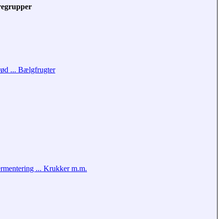
regrupper
ød ... Bælgfrugter
rmentering ... Krukker m.m.