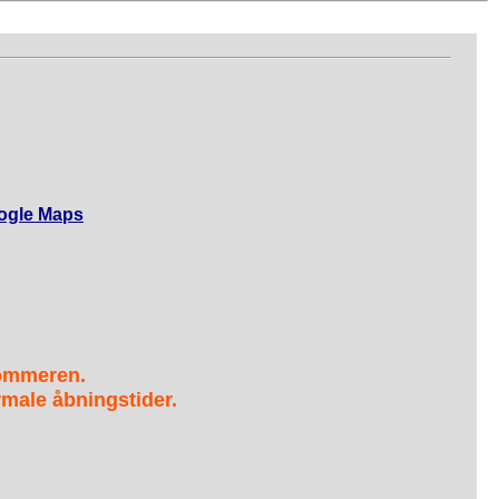
ogle Maps
sommeren.
male åbningstider.