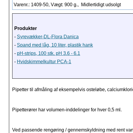
Varenr.: 1409-50, Vægt: 900 g.,
Midlertidigt udsolgt
Produkter
-
Syrevækker-DL-Flora Danica
-
Spand med låg, 10 liter, plastik hank
-
pH-strips, 100 stk. pH 3.6 - 6.1
-
Hvidskimmelkultur PCA-1
Pipetter til afmåling af eksempelvis osteløbe, calciumklorid
Pipetterører har volumen-inddelinger for hver 0,5 ml.
Ved passende rengøring / gennemskyldning med rent van