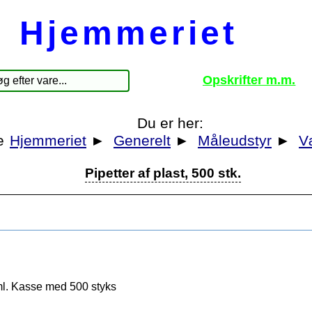
Hjemmeriet
Opskrifter m.m.
Du er her:
Hjemmeriet
►
Generelt
►
Måleudstyr
►
V
Pipetter af plast, 500 stk.
ml. Kasse med 500 styks