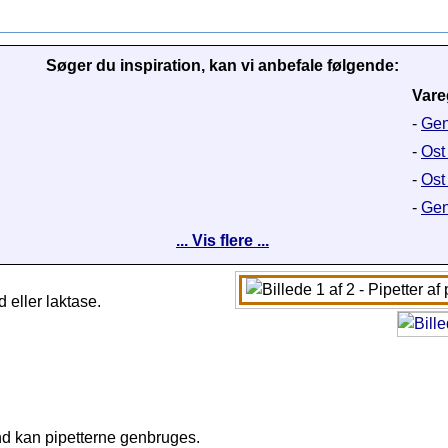
Søger du inspiration, kan vi anbefale følgende:
Vare
-
Gen
-
Ost
-
Ost
-
Gen
... Vis flere ...
 eller laktase.
d kan pipetterne genbruges.