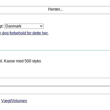
Henter...
gt:
 dog forbehold for dette her.
ml. Kasse med 500 styks
►
Vægt/Volumen