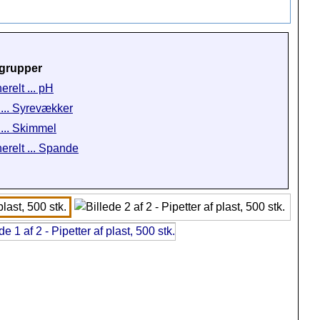
grupper
erelt ... pH
 ... Syrevækker
 ... Skimmel
erelt ... Spande