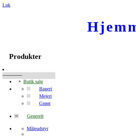
Luk
Hjemm
☰
Produkter
Produkter
-------------
Butik salg
Bageri
Mejeri
Grønt
Generelt
Måleudstyr