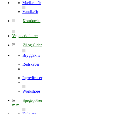
Mælkekefir
Vandkefir
Kombucha
Veganerkulturer
Øl og Cider
Bryggekits
Redskaber
Ingredienser
Workshops
Spegepølser
m.m.
Kulturer