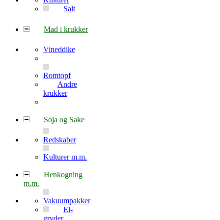
Salt
Mad i krukker
Vineddike
Romtopf
Andre
krukker
Soja og Sake
Redskaber
Kulturer m.m.
Henkogning
m.m.
Vakuumpakker
El-
gryder