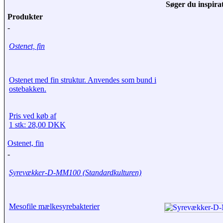
Søger du inspirat
Produkter
-
Ostenet, fin
Ostenet med fin struktur. Anvendes som bund i
ostebakken.
Pris ved køb af
1 stk: 28,00 DKK
Ostenet, fin
-
Syrevækker-D-MM100 (Standardkulturen)
Mesofile mælkesyrebakterier