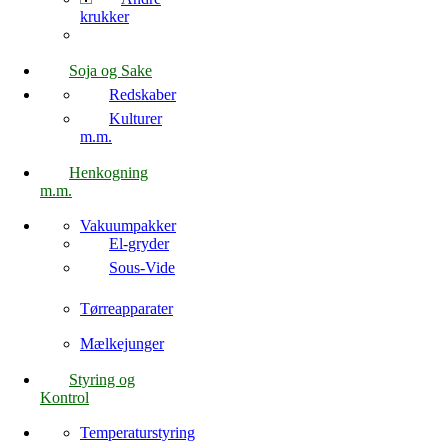
krukker
Soja og Sake
Redskaber
Kulturer
m.m.
Henkogning
m.m.
Vakuumpakker
El-gryder
Sous-Vide
Tørreapparater
Mælkejunger
Styring og
Kontrol
Temperaturstyring