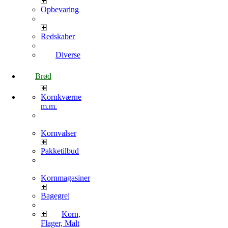
Opbevaring
Redskaber
Diverse
Brød
Kornkværne
m.m.
Kornvalser
Pakketilbud
Kornmagasiner
Bagegrej
Korn,
Flager, Malt