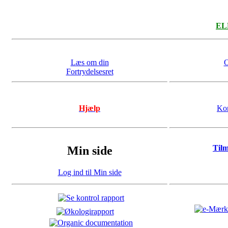
ELL
Læs om din
O
Fortrydelsesret
Hjælp
Kon
Til
Min side
Log ind til Min side