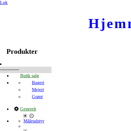
Luk
Hjem
☰
Produkter
Produkter
-------------
Butik salg
Bageri
Mejeri
Grønt
Generelt
Måleudstyr