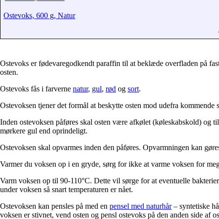
Ostevoks, 600 g, Natur
Ostevoks er fødevaregodkendt paraffin til at beklæde overfladen på fast
osten.
Ostevoks fås i farverne
natur
,
gul
,
rød
og
sort
.
Ostevoksen tjener det formål at beskytte osten mod udefra kommende sv
Inden ostevoksen påføres skal osten være afkølet (køleskabskold) og ti
mørkere gul end oprindeligt.
Ostevoksen skal opvarmes inden den påføres. Opvarmningen kan gøres 
Varmer du voksen op i en gryde, sørg for ikke at varme voksen for meg
Varm voksen op til 90-110°C. Dette vil sørge for at eventuelle bakterier 
under voksen så snart temperaturen er nået.
Ostevoksen kan pensles på med en
pensel med naturhår
– syntetiske hå
voksen er stivnet, vend osten og pensl ostevoks på den anden side af o