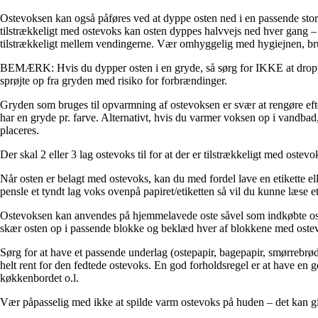
Ostevoksen kan også påføres ved at dyppe osten ned i en passende stor
tilstrækkeligt med ostevoks kan osten dyppes halvvejs ned hver gang – 
tilstrækkeligt mellem vendingerne. Vær omhyggelig med hygiejnen, b
BEMÆRK: Hvis du dypper osten i en gryde, så sørg for IKKE at droppe
sprøjte op fra gryden med risiko for forbrændinger.
Gryden som bruges til opvarmning af ostevoksen er svær at rengøre efter
har en gryde pr. farve. Alternativt, hvis du varmer voksen op i vandba
placeres.
Der skal 2 eller 3 lag ostevoks til for at der er tilstrækkeligt med oste
Når osten er belagt med ostevoks, kan du med fordel lave en etikette el
pensle et tyndt lag voks ovenpå papiret/etiketten så vil du kunne læse et
Ostevoksen kan anvendes på hjemmelavede oste såvel som indkøbte oste.
skær osten op i passende blokke og beklæd hver af blokkene med ostevo
Sørg for at have et passende underlag (ostepapir, bagepapir, smørrebrø
helt rent for den fedtede ostevoks. En god forholdsregel er at have en
køkkenbordet o.l.
Vær påpasselig med ikke at spilde varm ostevoks på huden – det kan g