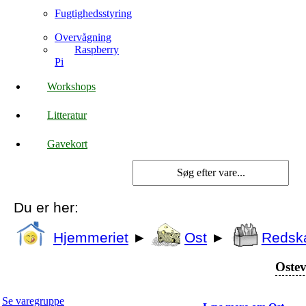
Fugtighedsstyring
Overvågning
Raspberry
Pi
Workshops
Litteratur
Gavekort
Du er her:
Hjemmeriet
►
Ost
►
Redsk
Ostev
Se varegruppe