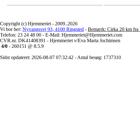
Copyright (c) Hjemmeriet - 2009..2026
Vi bor her:
Nyvangsvej 93, 4100 Ringsted
-
Bemærk: Cirka 20 km fra 
Telefon: 23 24 48 00 - E-Mail: Hjemmeriet@Hjemmeriet.com
CVR.nr. DK41408391 - Hjemmeriet v/Eva Maria Jochimsen
4/0
- 260151 @ 8.5.9
Sidst opdateret: 2026-08-07 07:32:42 - Antal besøg: 1737310