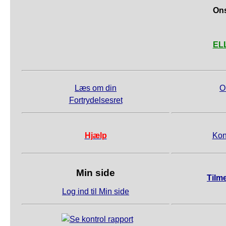
Ons
ELL
Læs om din
O
Fortrydelsesret
Hjælp
Kon
Min side
Tilm
Log ind til Min side