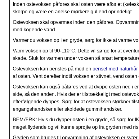
Inden ostevoksen påføres skal osten være afkølet (køleska
skorpe og være en anelse mørkere gul end oprindeligt.
Ostevoksen skal opvarmes inden den påføres. Opvarmninge
med kogende vand.
Varmer du voksen op i en gryde, sørg for ikke at varme vo
Varm voksen op til 90-110°C. Dette vil sørge for at eventuel
skade. Sluk for varmen under voksen så snart temperature
Ostevoksen kan pensles på med en
pensel med naturhår
af osten. Vent derefter indtil voksen er stivnet, vend ost
Ostevoksen kan også påføres ved at dyppe osten ned i e
side, så den anden. Hvis der er tilstrækkeligt med ostev
efterfølgende dyppes. Sørg for at ostevoksen størkner t
engangshandsker eller skoldede gummihandsker.
BEMÆRK: Hvis du dypper osten i en gryde, så sørg for IK
meget flydende og vil kunne sprøjte op fra gryden med ris
Gryden som bruges til opvarmning af ostevoksen er svær at 