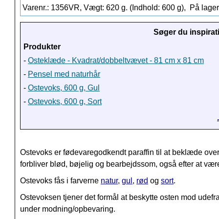
Varenr.: 1356VR, Vægt: 620 g. (Indhold: 600 g),
På lager
Søger du inspirat
Produkter
-
Osteklæde - Kvadrat/dobbeltvævet - 81 cm x 81 cm
-
Pensel med naturhår
-
Ostevoks, 600 g, Gul
-
Ostevoks, 600 g, Sort
Ostevoks er fødevaregodkendt paraffin til at beklæde over
forbliver blød, bøjelig og bearbejdssom, også efter at vær
Ostevoks fås i farverne
natur
,
gul
,
rød
og
sort
.
Ostevoksen tjener det formål at beskytte osten mod udefr
under modning/opbevaring.