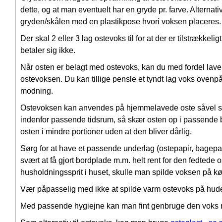
dette, og at man eventuelt har en gryde pr. farve. Alterna
gryden/skålen med en plastikpose hvori voksen placeres.
Der skal 2 eller 3 lag ostevoks til for at der er tilstrækk
betaler sig ikke.
Når osten er belagt med ostevoks, kan du med fordel lave 
ostevoksen. Du kan tillige pensle et tyndt lag voks ovenpå 
modning.
Ostevoksen kan anvendes på hjemmelavede oste såvel som 
indenfor passende tidsrum, så skær osten op i passende
osten i mindre portioner uden at den bliver dårlig.
Sørg for at have et passende underlag (ostepapir, bagep
svært at få gjort bordplade m.m. helt rent for den fedted
husholdningssprit i huset, skulle man spilde voksen på kø
Vær påpasselig med ikke at spilde varm ostevoks på hude
Med passende hygiejne kan man fint genbruge den voks ma