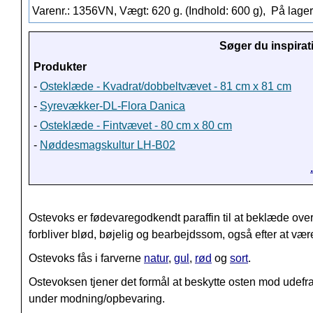
Varenr.: 1356VN, Vægt: 620 g. (Indhold: 600 g),
På lager
Søger du inspirat
Produkter
-
Osteklæde - Kvadrat/dobbeltvævet - 81 cm x 81 cm
-
Syrevækker-DL-Flora Danica
-
Osteklæde - Fintvævet - 80 cm x 80 cm
-
Nøddesmagskultur LH-B02
Ostevoks er fødevaregodkendt paraffin til at beklæde over
forbliver blød, bøjelig og bearbejdssom, også efter at vær
Ostevoks fås i farverne
natur
,
gul
,
rød
og
sort
.
Ostevoksen tjener det formål at beskytte osten mod udefr
under modning/opbevaring.