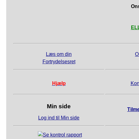
Ons
ELL
Læs om din
O
Fortrydelsesret
Hjælp
Kon
Min side
Tilm
Log ind til Min side