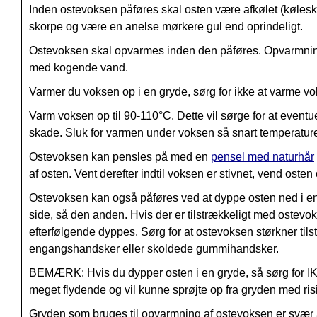
Inden ostevoksen påføres skal osten være afkølet (køleska
skorpe og være en anelse mørkere gul end oprindeligt.
Ostevoksen skal opvarmes inden den påføres. Opvarmninge
med kogende vand.
Varmer du voksen op i en gryde, sørg for ikke at varme vo
Varm voksen op til 90-110°C. Dette vil sørge for at eventuel
skade. Sluk for varmen under voksen så snart temperature
Ostevoksen kan pensles på med en
pensel med naturhår
af osten. Vent derefter indtil voksen er stivnet, vend ost
Ostevoksen kan også påføres ved at dyppe osten ned i e
side, så den anden. Hvis der er tilstrækkeligt med ostev
efterfølgende dyppes. Sørg for at ostevoksen størkner t
engangshandsker eller skoldede gummihandsker.
BEMÆRK: Hvis du dypper osten i en gryde, så sørg for IK
meget flydende og vil kunne sprøjte op fra gryden med ris
Gryden som bruges til opvarmning af ostevoksen er svær at 