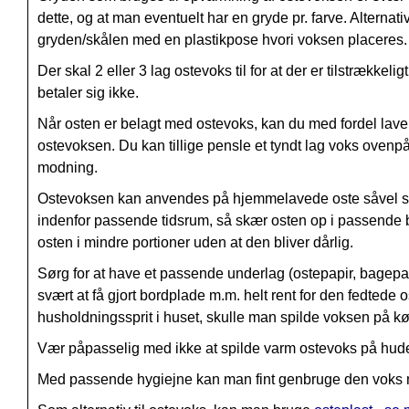
dette, og at man eventuelt har en gryde pr. farve. Alterna
gryden/skålen med en plastikpose hvori voksen placeres.
Der skal 2 eller 3 lag ostevoks til for at der er tilstrækk
betaler sig ikke.
Når osten er belagt med ostevoks, kan du med fordel lave 
ostevoksen. Du kan tillige pensle et tyndt lag voks ovenpå 
modning.
Ostevoksen kan anvendes på hjemmelavede oste såvel som 
indenfor passende tidsrum, så skær osten op i passende
osten i mindre portioner uden at den bliver dårlig.
Sørg for at have et passende underlag (ostepapir, bagep
svært at få gjort bordplade m.m. helt rent for den fedted
husholdningssprit i huset, skulle man spilde voksen på kø
Vær påpasselig med ikke at spilde varm ostevoks på hude
Med passende hygiejne kan man fint genbruge den voks ma