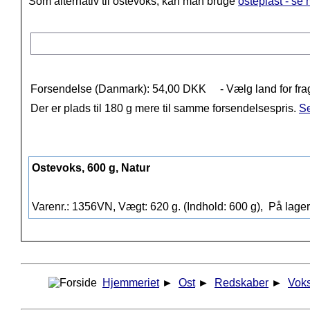
Som alternativ til ostevoks, kan man bruge
osteplast - se
Forsendelse (Danmark): 54,00 DKK
- Vælg land for fra
Der er plads til 180 g mere til samme forsendelsespris.
Se
Ostevoks, 600 g, Natur
Varenr.: 1356VN, Vægt: 620 g. (Indhold: 600 g),
På lager
Hjemmeriet
►
Ost
►
Redskaber
►
Voks