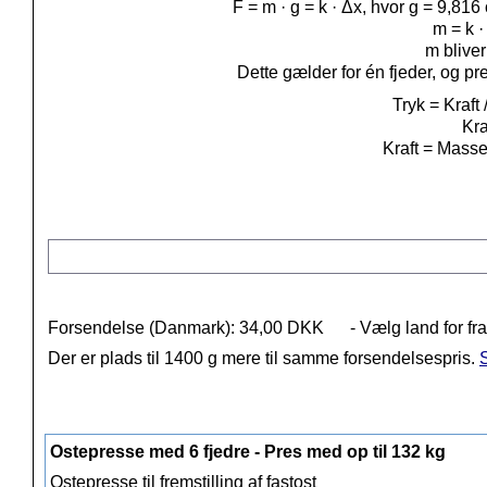
F = m
·
g = k · Δx, hvor g = 9,816
m = k
m bliver
Dette gælder for én fjeder, og pr
Tryk = Kraft 
Kra
Kraft = Mass
Forsendelse (Danmark): 34,00 DKK
- Vælg land for fr
Der er plads til 1400 g mere til samme forsendelsespris.
S
Ostepresse med 6 fjedre - Pres med op til 132 kg
Ostepresse til fremstilling af fastost