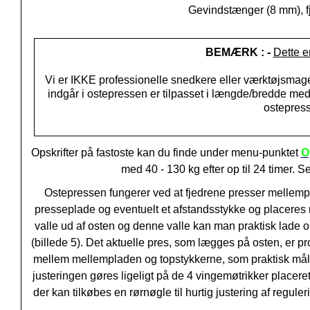
Gevindstænger (8 mm), fjed
BEMÆRK
: -
Dette er
Vi er IKKE professionelle snedkere eller værktøjsmage
indgår i ostepressen er
tilpasset i længde/bredde med
ostepresse
Opskrifter på fastoste kan du finde under menu-punktet
O
med 40 - 130 kg efter op til 24 timer. 
Ostepressen fungerer ved at fjedrene presser mellemp
presseplade og eventuelt et afstandsstykke og placere
valle ud af osten og denne valle kan man praktisk lade o
(billede 5). Det aktuelle pres, som lægges på osten, er
mellem mellempladen og topstykkerne, som praktisk måle
justeringen gøres ligeligt på de 4 vingemøtrikker placere
der kan tilkøbes
en rørnøgle til hurtig justering af regul