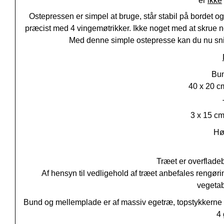
er
ikke
Ostepressen er simpel at bruge, står stabil på bordet o
præcist med 4 vingemøtrikker. Ikke noget med at skrue n
Med denne simple ostepresse kan du nu snild
Bun
40 x 20 c
3 x 15 cm
Hø
Træet er overflade
Af hensyn til vedligehold af træet anbefales rengøri
vegetab
Bund og mellemplade er af massiv egetræ, topstykkerne e
4