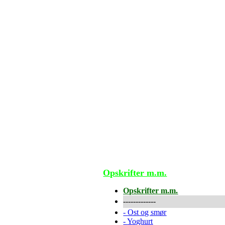
Opskrifter m.m.
Opskrifter m.m.
-------------
-
Ost og smør
-
Yoghurt