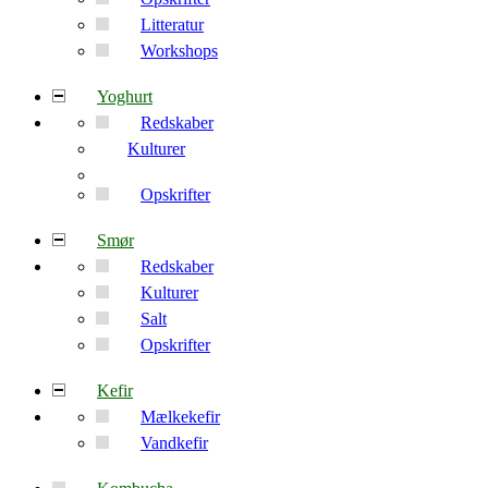
Litteratur
Workshops
Yoghurt
Redskaber
Kulturer
Opskrifter
Smør
Redskaber
Kulturer
Salt
Opskrifter
Kefir
Mælkekefir
Vandkefir