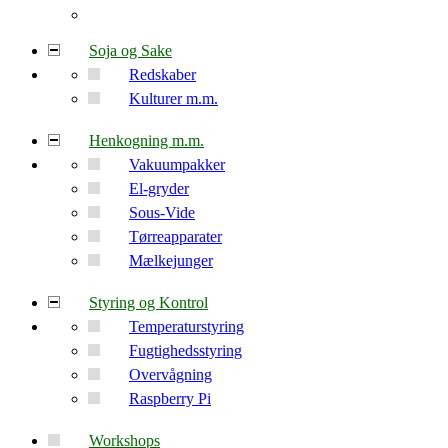
Soja og Sake
Redskaber
Kulturer m.m.
Henkogning m.m.
Vakuumpakker
El-gryder
Sous-Vide
Tørreapparater
Mælkejunger
Styring og Kontrol
Temperaturstyring
Fugtighedsstyring
Overvågning
Raspberry Pi
Workshops