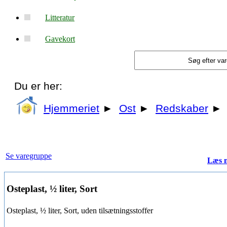
Litteratur
Gavekort
Du er her:
Hjemmeriet
►
Ost
►
Redskaber
►
Se varegruppe
Læs 
Osteplast, ½ liter, Sort
Osteplast, ½ liter, Sort, uden tilsætningsstoffer