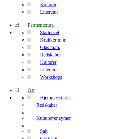
Kulturer
Litteratur
Fermentering
Startersæt
Krukker m.m.
Glas m.m.
Redskaber
Kulturer
Litteratur
Workshops
Ost
Hjemmeosterier
Redskaber
Kulturer/enzymer
Salt
Opskrifter