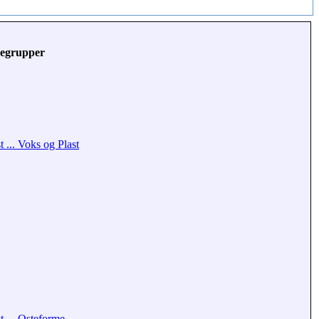
egrupper
t ... Voks og Plast
t ... Osteforme