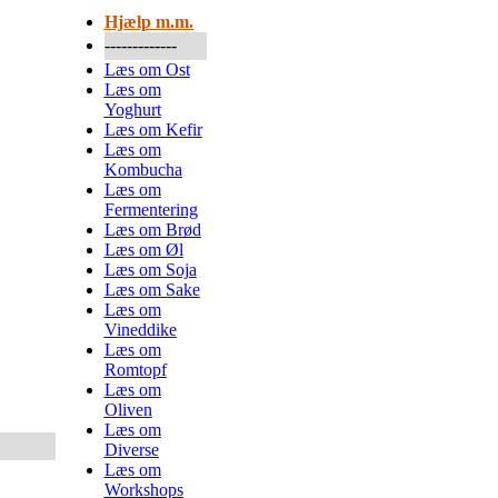
Hjælp m.m.
-------------
Læs om Ost
Læs om
Yoghurt
Læs om Kefir
Læs om
Kombucha
Læs om
Fermentering
Læs om Brød
Læs om Øl
Læs om Soja
Læs om Sake
Læs om
Vineddike
Læs om
Romtopf
Læs om
Oliven
Læs om
Diverse
Læs om
Workshops