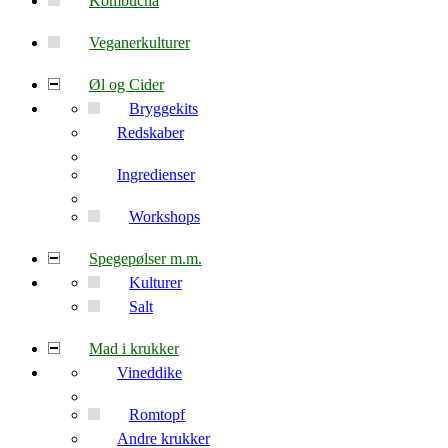
Kombucha
Veganerkulturer
Øl og Cider
Bryggekits
Redskaber
Ingredienser
Workshops
Spegepølser m.m.
Kulturer
Salt
Mad i krukker
Vineddike
Romtopf
Andre krukker