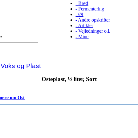
-
Brød
-
Fermentering
-
Øl
-
Andre opskrifter
-
Artikler
-
Vejledninger o.l.
-
Mine
Voks og Plast
Osteplast, ½ liter, Sort
mere om Ost