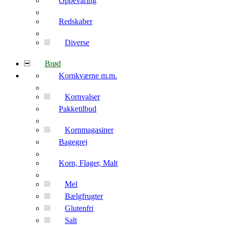
Opbevaring
Redskaber
Diverse
Brød
Kornkværne m.m.
Kornvalser
Pakketilbud
Kornmagasiner
Bagegrej
Korn, Flager, Malt
Mel
Bælgfrugter
Glutenfri
Salt