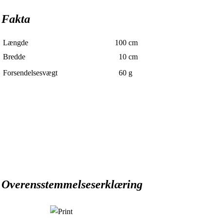
Fakta
Længde
100
cm
Bredde
10
cm
Forsendelsesvægt
60
g
Overensstemmelseserklæring