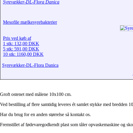
Syrevækker-DL-Flora Danica
Mesofile mælkesyrebakterier
Pris ved køb af
1 stk: 132,00 DKK
5 stk: 591,00 DKK
10 stk: 1160,00 DKK
Syrevækker-DL-Flora Danica
Groft ostenet med målene 10x100 cm.
Ved bestilling af flere samtidig leveres ét samlet stykke med bredden 1
Har du brug for en anden størrelse så kontakt os.
Fremstillet af fødevaregodkendt plast som tåler opvaskemaskine og sko