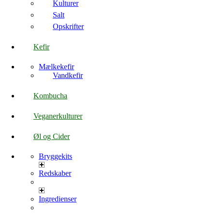
Kulturer
Salt
Opskrifter
Kefir
Mælkekefir
Vandkefir
Kombucha
Veganerkulturer
Øl og Cider
Bryggekits
Redskaber
Ingredienser