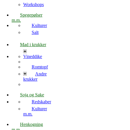
Workshops
Spegepølser
m.m.
Kulturer
Salt
Mad i krukker
Vineddike
Romtopf
Andre
krukker
Soja og Sake
Redskaber
Kulturer
m.m.
Henkogning
m.m.