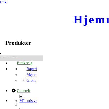
Luk
Hjem
☰
Produkter
Produkter
-------------
Butik salg
Bageri
Mejeri
Grønt
Generelt
Måleudstyr