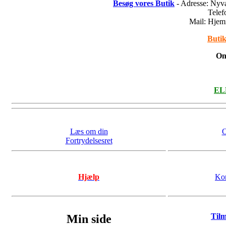
Besøg vores Butik
- Adresse: Nyv
Tele
Mail: Hje
Butik
On
ELL
Læs om din
O
Fortrydelsesret
Hjælp
Kon
Til
Min side