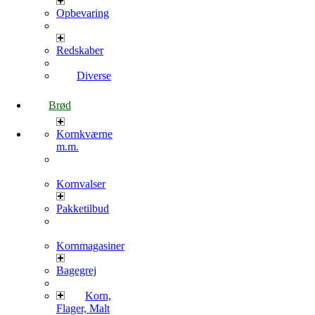
Opbevaring
Redskaber
Diverse
Brød
Kornkværne
m.m.
Kornvalser
Pakketilbud
Kornmagasiner
Bagegrej
Korn,
Flager, Malt