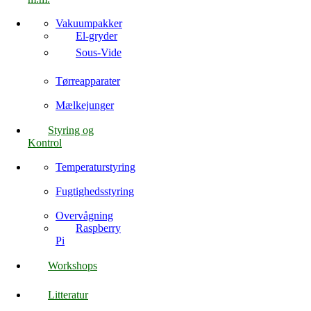
Vakuumpakker
El-gryder
Sous-Vide
Tørreapparater
Mælkejunger
Styring og
Kontrol
Temperaturstyring
Fugtighedsstyring
Overvågning
Raspberry
Pi
Workshops
Litteratur