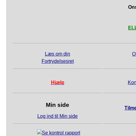
Ons
ELL
Læs om din
O
Fortrydelsesret
Hjælp
Kon
Min side
Tilm
Log ind til Min side