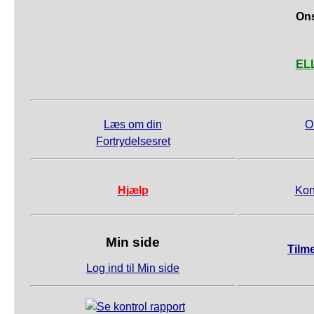
Ons
ELL
Læs om din
O
Fortrydelsesret
Hjælp
Kon
Min side
Tilm
Log ind til Min side