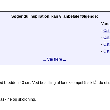
Søger du inspiration, kan vi anbefale følgende:
Vare
-
Ost
-
Ost 
-
Ost
-
Ost 
... Vis flere ...
med bredden 40 cm. Ved bestilling af for eksempel 5 stk får du e
maskine og skoldning.