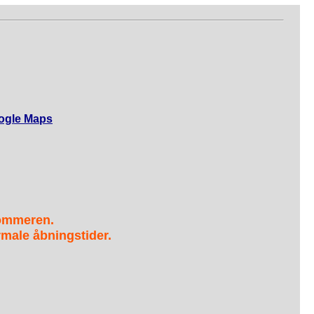
ogle Maps
sommeren.
male åbningstider.