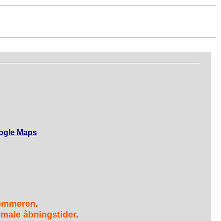
ogle Maps
sommeren.
male åbningstider.