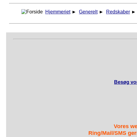
Hjemmeriet
►
Generelt
►
Redskaber
Besøg vor
Vores we
Ring/Mail/SMS ger