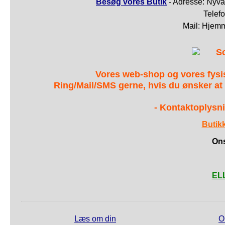
Besøg vores Butik
- Adresse: Nyva
Telef
Mail: Hjem
S
Vores web-shop og vores fys
Ring/Mail/SMS gerne, hvis du ønsker at
- Kontaktoplysni
Butik
Ons
ELL
Læs om din
O