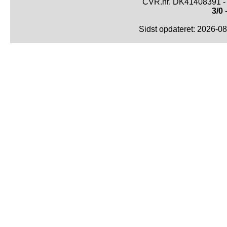
CVR.nr. DK41408391 - 
3/0
-
Sidst opdateret: 2026-0