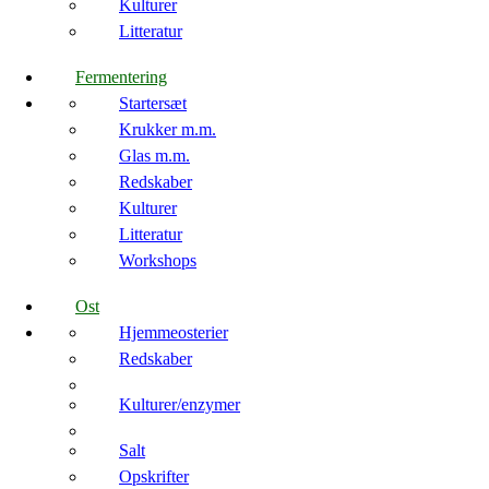
Kulturer
Litteratur
Fermentering
Startersæt
Krukker m.m.
Glas m.m.
Redskaber
Kulturer
Litteratur
Workshops
Ost
Hjemmeosterier
Redskaber
Kulturer/enzymer
Salt
Opskrifter