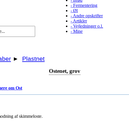
-
Brød
-
Fermentering
-
Øl
-
Andre opskrifter
-
Artikler
-
Vejledninger o.l.
-
Mine
aber
►
Plastnet
Ostenet, grov
ere om Ost
modning af skimmeloste.