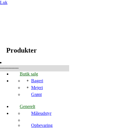
Luk
☰
Produkter
Produkter
-------------
Butik salg
Bageri
Mejeri
Grønt
Generelt
Måleudstyr
Opbevaring