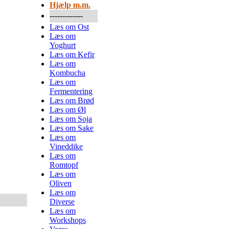
Hjælp m.m.
-------------
Læs om Ost
Læs om
Yoghurt
Læs om Kefir
Læs om
Kombucha
Læs om
Fermentering
Læs om Brød
Læs om Øl
Læs om Soja
Læs om Sake
Læs om
Vineddike
Læs om
Romtopf
Læs om
Oliven
Læs om
Diverse
Læs om
Workshops