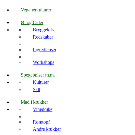
Veganerkulturer
Øl og Cider
Bryggekits
Redskaber
Ingredienser
Workshops
Spegepølser m.m.
Kulturer
Salt
Mad i krukker
Vineddike
Romtopf
Andre krukker