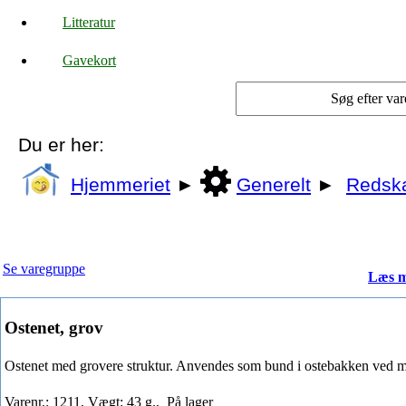
Litteratur
Gavekort
Du er her:
Hjemmeriet
►
Generelt
►
Redsk
Se varegruppe
Læs m
Ostenet, grov
Ostenet med grovere struktur. Anvendes som bund i ostebakken ved 
Varenr.: 1211, Vægt: 43 g.,
På lager