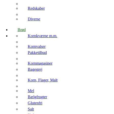
Redskaber
Diverse
Brød
Kornkværne m.m.
Kornvalser
Pakketilbud
Kornmagasiner
Bagegrej
Korn, Flager, Malt
Mel
Bælgfrugter
Glutenfri
Salt