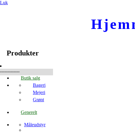
Luk
Hjem
☰
Produkter
Produkter
-------------
Butik salg
Bageri
Mejeri
Grønt
Generelt
Måleudstyr