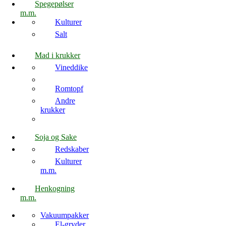
Spegepølser
m.m.
Kulturer
Salt
Mad i krukker
Vineddike
Romtopf
Andre
krukker
Soja og Sake
Redskaber
Kulturer
m.m.
Henkogning
m.m.
Vakuumpakker
El-gryder