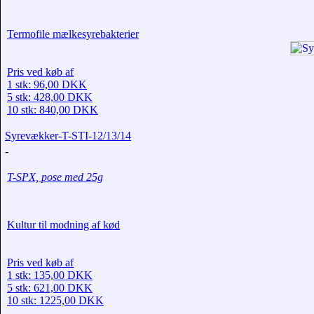
Termofile mælkesyrebakterier
Pris ved køb af
1 stk: 96,00 DKK
5 stk: 428,00 DKK
10 stk: 840,00 DKK
Syrevækker-T-STI-12/13/14
-
T-SPX, pose med 25g
Kultur til modning af kød
Pris ved køb af
1 stk: 135,00 DKK
5 stk: 621,00 DKK
10 stk: 1225,00 DKK