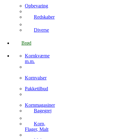
Opbevaring
Redskaber
Diverse
Brød
Kornkværne
m.m.
Kornvalser
Pakketilbud
Kornmagasiner
Bagegrej
Korn,
Flager, Malt