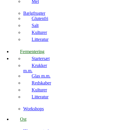
Mel
Bælgfrugter
Glutenfri
Salt
Kulturer
Litteratur
Fermentering
Startersæt
Krukker
m.m.
Glas m.m.
Redskaber
Kulturer
Litteratur
Workshops
Ost