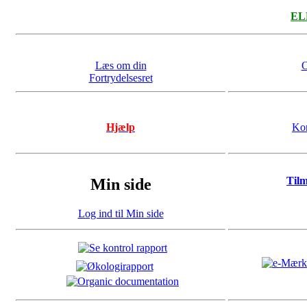
ELL
Læs om din
O
Fortrydelsesret
Hjælp
Kon
Til
Min side
Log ind til Min side