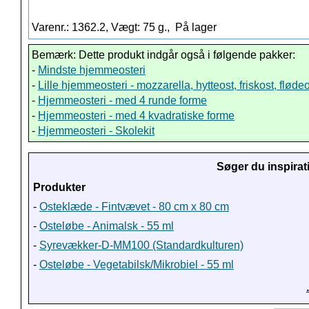
Varenr.: 1362.2, Vægt: 75 g.,
På lager
Bemærk: Dette produkt indgår også i følgende pakker:
-
Mindste hjemmeosteri
-
Lille hjemmeosteri - mozzarella, hytteost, friskost, fløde
-
Hjemmeosteri - med 4 runde forme
-
Hjemmeosteri - med 4 kvadratiske forme
-
Hjemmeosteri - Skolekit
Søger du inspirat
Produkter
-
Osteklæde - Fintvævet - 80 cm x 80 cm
-
Osteløbe - Animalsk - 55 ml
-
Syrevækker-D-MM100 (Standardkulturen)
-
Osteløbe - Vegetabilsk/Mikrobiel - 55 ml