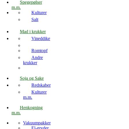
Spegepølser
m.m.
Kulturer
Salt
Mad i krukker
Vineddike
Romtopf
Andre
krukker
Soja og Sake
Redskaber
Kulturer
m.m.
Henkogning
m.m.
Vakuumpakker
El-gryder