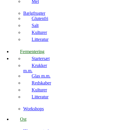
Mel
Bælgfrugter
Glutenfri
Salt
Kulturer
Litteratur
Fermentering
Startersæt
Krukker
m.m.
Glas m.m.
Redskaber
Kulturer
Litteratur
Workshops
Ost