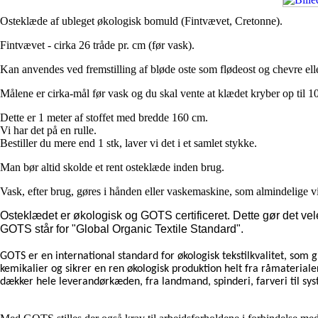
Osteklæde af ubleget økologisk bomuld (Fintvævet, Cretonne).
Fintvævet - cirka 26 tråde pr. cm (før vask).
Kan anvendes ved fremstilling af bløde oste som flødeost og chevre ell
Målene er cirka-mål før vask og du skal vente at klædet kryber op til 
Dette er 1 meter af stoffet med bredde 160 cm.
Vi har det på en rulle.
Bestiller du mere end 1 stk, laver vi det i et samlet stykke.
Man bør altid skolde et rent osteklæde inden brug.
Vask, efter brug, gøres i hånden eller vaskemaskine, som almindelige v
Osteklædet er økologisk og GOTS certificeret. Dette gør det vel
GOTS står for "Global Organic Textile Standard".
GOTS er en international standard for økologisk tekstilkvalitet, som gi
kemikalier og sikrer en ren økologisk produktion helt fra råmateriale
dækker hele leverandørkæden, fra landmand, spinderi, farveri til sys