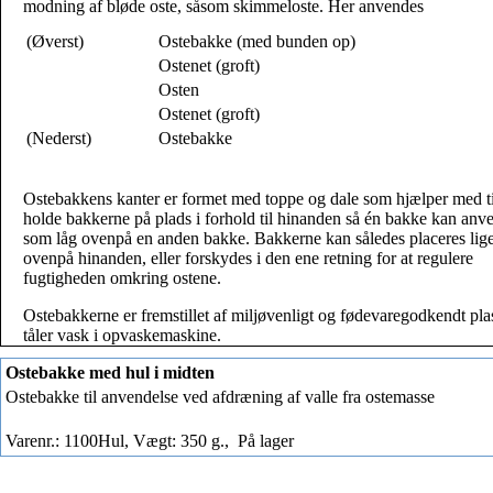
modning af bløde oste, såsom skimmeloste. Her anvendes
(Øverst)
Ostebakke (med bunden op)
Ostenet (groft)
Osten
Ostenet (groft)
(Nederst)
Ostebakke
Ostebakkens kanter er formet med toppe og dale som hjælper med ti
holde bakkerne på plads i forhold til hinanden så én bakke kan anv
som låg ovenpå en anden bakke. Bakkerne kan således placeres lig
ovenpå hinanden, eller forskydes i den ene retning for at regulere
fugtigheden omkring ostene.
Ostebakkerne er fremstillet af miljøvenligt og fødevaregodkendt pla
tåler vask i opvaskemaskine.
Ostebakke med hul i midten
Ostebakke til anvendelse ved afdræning af valle fra ostemasse
Varenr.: 1100Hul, Vægt: 350 g.,
På lager