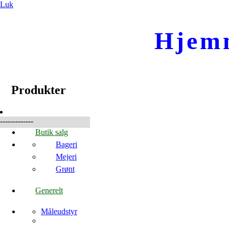
Luk
Hjem
☰
Produkter
Produkter
-------------
Butik salg
Bageri
Mejeri
Grønt
Generelt
Måleudstyr