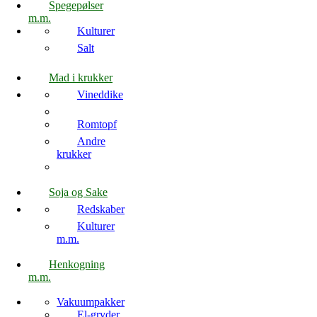
Spegepølser
m.m.
Kulturer
Salt
Mad i krukker
Vineddike
Romtopf
Andre
krukker
Soja og Sake
Redskaber
Kulturer
m.m.
Henkogning
m.m.
Vakuumpakker
El-gryder