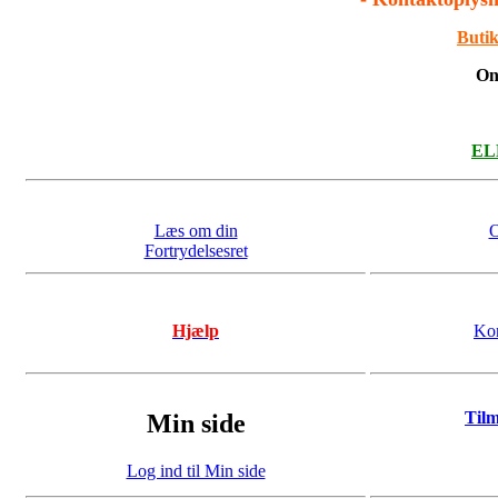
Butik
On
ELL
Læs om din
O
Fortrydelsesret
Hjælp
Kon
Til
Min side
Log ind til Min side