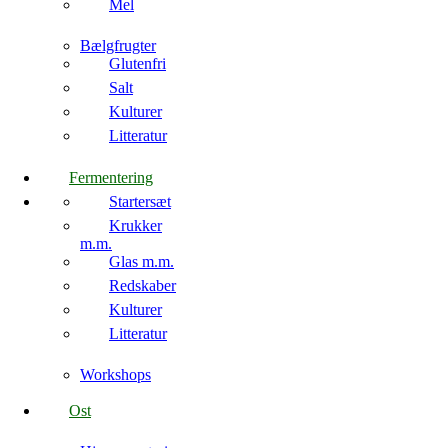
Mel
Bælgfrugter
Glutenfri
Salt
Kulturer
Litteratur
Fermentering
Startersæt
Krukker
m.m.
Glas m.m.
Redskaber
Kulturer
Litteratur
Workshops
Ost