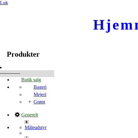
Luk
Hjem
☰
Produkter
Produkter
-------------
Butik salg
Bageri
Mejeri
Grønt
Generelt
Måleudstyr