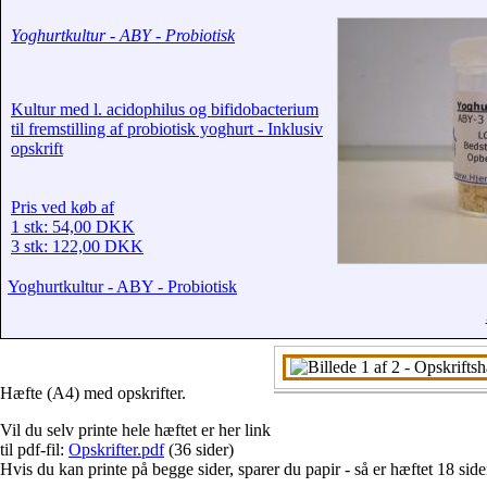
Yoghurtkultur - ABY - Probiotisk
Kultur med l. acidophilus og bifidobacterium
til fremstilling af probiotisk yoghurt - Inklusiv
opskrift
Pris ved køb af
1 stk: 54,00 DKK
3 stk: 122,00 DKK
Yoghurtkultur - ABY - Probiotisk
Hæfte (A4) med opskrifter.
Vil du selv printe hele hæftet er her link
til pdf-fil:
Opskrifter.pdf
(36 sider)
Hvis du kan printe på begge sider, sparer du papir - så er hæftet 18 side