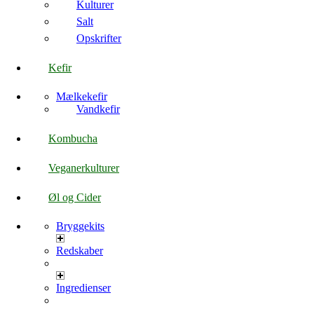
Kulturer
Salt
Opskrifter
Kefir
Mælkekefir
Vandkefir
Kombucha
Veganerkulturer
Øl og Cider
Bryggekits
Redskaber
Ingredienser