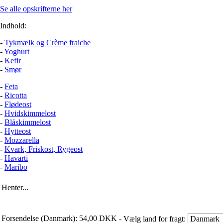
Se alle opskrifterne her
Indhold:
-
Tykmælk og Crème fraiche
-
Yoghurt
-
Kefir
-
Smør
-
Feta
-
Ricotta
-
Flødeost
-
Hvidskimmelost
-
Blåskimmelost
-
Hytteost
-
Mozzarella
-
Kvark, Friskost, Rygeost
-
Havarti
-
Maribo
Henter...
Forsendelse (Danmark): 54,00 DKK
- Vælg land for fragt: