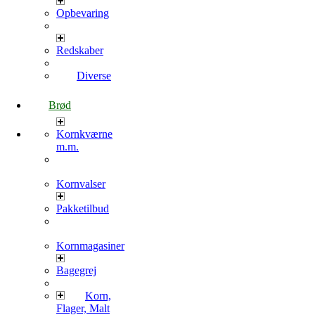
Opbevaring
Redskaber
Diverse
Brød
Kornkværne
m.m.
Kornvalser
Pakketilbud
Kornmagasiner
Bagegrej
Korn,
Flager, Malt