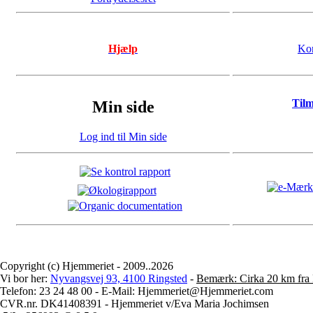
Hjælp
Kon
Til
Min side
Log ind til Min side
Copyright (c) Hjemmeriet - 2009..2026
Vi bor her:
Nyvangsvej 93, 4100 Ringsted
-
Bemærk: Cirka 20 km fra 
Telefon: 23 24 48 00 - E-Mail: Hjemmeriet@Hjemmeriet.com
CVR.nr. DK41408391 - Hjemmeriet v/Eva Maria Jochimsen