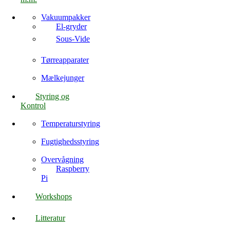
Vakuumpakker
El-gryder
Sous-Vide
Tørreapparater
Mælkejunger
Styring og
Kontrol
Temperaturstyring
Fugtighedsstyring
Overvågning
Raspberry
Pi
Workshops
Litteratur