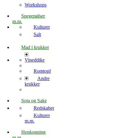
Workshops
Spegepølser
m.m.
Kulturer
Salt
Mad i krukker
Vineddike
Romtopf
Andre
krukker
Soja og Sake
Redskaber
Kulturer
m.m.
Henkogning
m.m.